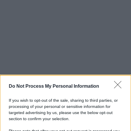
Do Not Process My Personal Information
If you wish to opt-out of the sale, sharing to third parties, or
processing of your personal or sensitive information for
targeted advertising by us, please use the below opt-out
section to confirm your selection.