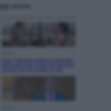
ggi anche
Cinema
Tony, il giovane Anthony Bourdain
prima del mito: il film che racconta
l’estate che gli cambiò la vita
Opinioni