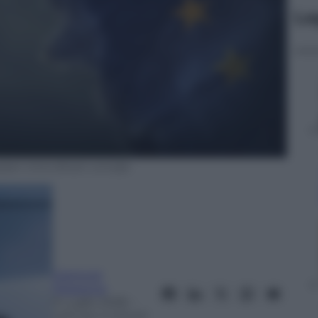
Le
pean Union.Brexit concept.
Gianluigi
Paragone
9 Luglio 2026
–
Lettura: 4 minuti