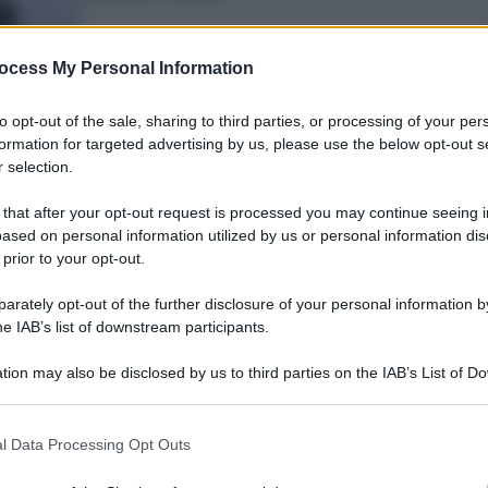
ocess My Personal Information
to opt-out of the sale, sharing to third parties, or processing of your per
formation for targeted advertising by us, please use the below opt-out s
 selection.
nti preferite
 that after your opt-out request is processed you may continue seeing i
mer come l’ennesima prova del fallimento
ased on personal information utilized by us or personal information dis
 parte da più lontano del referendum
 prior to your opt-out.
rately opt-out of the further disclosure of your personal information by
he IAB’s list of downstream participants.
tion may also be disclosed by us to third parties on the IAB’s List of 
 that may further disclose it to other third parties.
 that this website/app uses one or more Google services and may gath
l Data Processing Opt Outs
including but not limited to your visit or usage behaviour. You may click 
 to Google and its third-party tags to use your data for below specifi