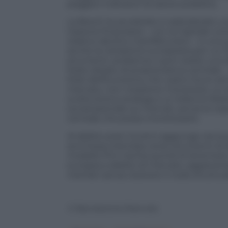
peggiori indicatori di salute pubblica.
La Brexit ha accelerato e radicalizzato u
trazione finanziaria – con la Capitale co
relativo declino manifatturiero – è una sc
anche la narrazione europeista per cui l’
strumenti, andiamoci cauti: esiste una 
Stato dotato di propria banca centrale 
Stati dell’Eurozona, che usano l’euro sen
mercato, non creazione monetaria. La n
svolta storica analoga a un bilancio fede
sovranazionale sui mercati, senza la cop
centrale che possa monetizzarlo.
Al debito post-Covid si aggiunge ora la
anch’essa orientata verso strumenti di 
modello Pnrr rischia quindi di diventare
europea a debito di mercato, aggravando
membri senza risolvere il nodo struttura
© Riproduzione Riservata