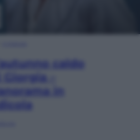
In Edicola
’autunno caldo
i Giorgia –
anorama in
dicola
lia ora