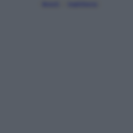
Brexit
, 
Inghilterra