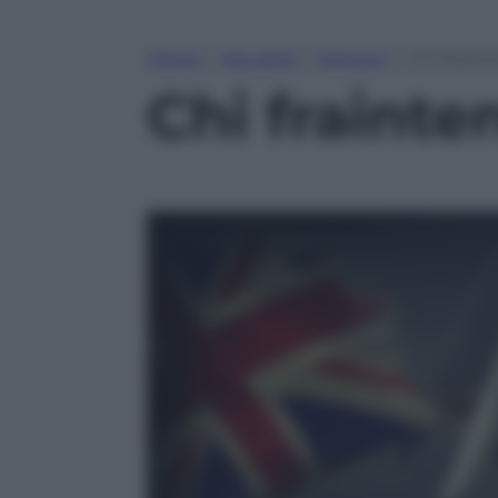
Home
»
Attualità
»
Opinioni
»
Chi fraint
Chi frainte