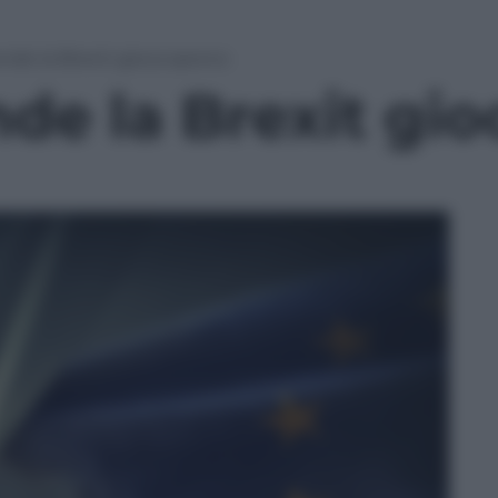
ende la Brexit gioca sporco
nde la Brexit gi