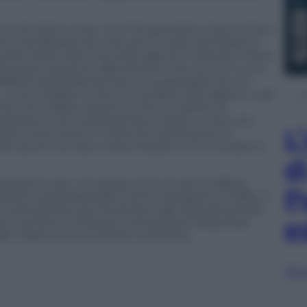
na crisi già in corso, non l’ha generata. L’economia a
me hub globale dei mercati e il resto del Paese in
elta strutturale che risale agli anni Ottanta. Infine,
Europa ha potuto affrontare le crisi coi suoi nuovi
differenza fondamentale e insuperabile tra uno
– come il Regno Unito con la Bank of England -e gli
za controllarlo. Quanto al Pnrr, è debito di
arrazione che ha presentato il Piano come una
L
rale è fuorviante: si tratta di indebitamento
ertura di una vera unione fiscale né di una banca
d
 pressione per una spesa comune per la difesa,
P
debito sovranazionale (come il programma Safe). Il
 il precedente per finanziare ogni grande priorità
e
 il profilo di rimborso complessivo degli Stati
le: l’assenza di sovranità monetaria.
Sfog