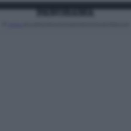
Attualità
Lifestyle
Moda
Video
Podcast
Abbonati
MENU