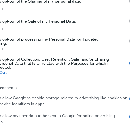
o opt-out of the Sharing of my personal data.
ogle consent section.
In
o opt-out of the Sale of my Personal Data.
In
to opt-out of processing my Personal Data for Targeted
ing.
 votare «Leave or Remain» è stato il più grande
In
sso, mai accaduto nell’Unione europea dopo
um consultivo e non vincolante. Ma che scatenò le
o opt-out of Collection, Use, Retention, Sale, and/or Sharing
ron, il quale “istituzionalizzò” il referendum.
ersonal Data that Is Unrelated with the Purposes for which it
peisti, ben decisi a tenere il popolo fuori dalla
lected.
voto finì maluccio (Francia e Paesi Bassi bocciarono
Out
sbona, rimettendolo sui binari con la ratifica per via
tivi costituzionali, bocciò Lisbona nel 2008, e si
consents
tenere il Sì). Italia, Germania, Belgio, Lussemburgo
 non hanno mai sottoposto ai propri cittadini alcun
o allow Google to enable storage related to advertising like cookies on
ostituente avesse deciso tra repubblica e
evice identifiers in apps.
i… provate a pensarci proprio ora che facciamo 80
o allow my user data to be sent to Google for online advertising
 europeo è: si coinvolge il popolo quando si è
s.
 risultato è sbagliato, si ignora o si ripete. In Gran