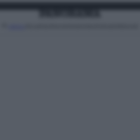
Attualità
Lifestyle
Moda
Video
Podcast
Abbonati
MENU