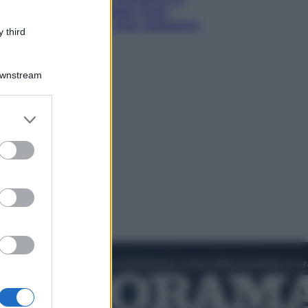
David Fincher sarebbe stato
accantonato. Ecco cosa sappiamo
 third
Downstream
er and store
to grant or
ed purposes