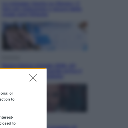
Le schegge riporta su Disney+ il
lato più seducente e oscuro della
moda anni Ottanta
Economia
Nuovo bonus energia 2026, chi
potrà ottenerlo e quando arriva il
nuovo aiuto sulle bollette
sonal or
ection to
nterest-
Televisione
closed to
Squid Game USA, il progetto di