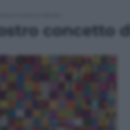
 nostro concetto di «felicità»
nostro concetto d