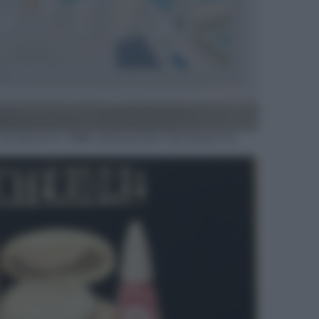
landestino, 1988. (Alessandro Zambianchi)