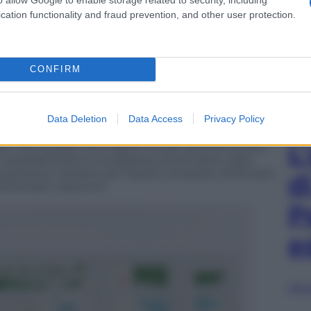
logo con gli animali è, in apertura nel video
 Assistenza, ordine e pulizia nelle strade,
cation functionality and fraud prevention, and other user protection.
i, a Trento, si può tentare di credere che bastino.
. Anche per questo ho suggerito di contrapporre a
à utopiche, emblematiche testimonianze, in questi
, di inevitabili infelicità private, insensibili e
CONFIRM
one di disperazione individuale. E ho suggerito le
ittori come Emil Cioran e di Thomas Bernhard. Per
vertito alla società rassicurante del benessere e del
Data Deletion
Data Access
Privacy Policy
ché si sono fatte un nome e hanno ricevuto molti
quadri a molti musei e pubblicato i loro libri
L
ato i loro quadri nei migliori musei, poiché questo
i possibili premi e ha appeso al loro petto ogni
le persone credono per questo di essere diventate
d
diventate nessuno».
P
e
Sfog