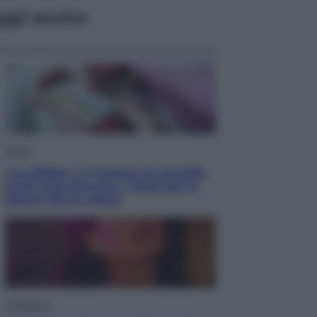
ggi anche
Salute
«La pillola» e il tumore al cervello:
quali sono davvero i rischi per le
donne che la usano
Televisione