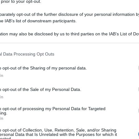
 prior to your opt-out.
rately opt-out of the further disclosure of your personal information by
he IAB’s list of downstream participants.
tion may also be disclosed by us to third parties on the IAB’s List of 
 that may further disclose it to other third parties.
 that this website/app uses one or more Google services and may gath
l Data Processing Opt Outs
including but not limited to your visit or usage behaviour. You may click 
 to Google and its third-party tags to use your data for below specifi
o opt-out of the Sharing of my personal data.
ogle consent section.
In
o opt-out of the Sale of my Personal Data.
o – un’istituzione molto rara – cerca di
In
uella «privata», incerta, utopistica, fatta di ricerca
ui incontriamo le paure, le inadeguatezze. E il
to opt-out of processing my Personal Data for Targeted
mostra Trento affronta l’argomento.
ing.
In
lto difficile. È l’obiettivo del Buon governo; ed è
o opt-out of Collection, Use, Retention, Sale, and/or Sharing
rogio Lorenzetti nel palazzo pubblico di Siena.
ersonal Data that Is Unrelated with the Purposes for which it
lected.