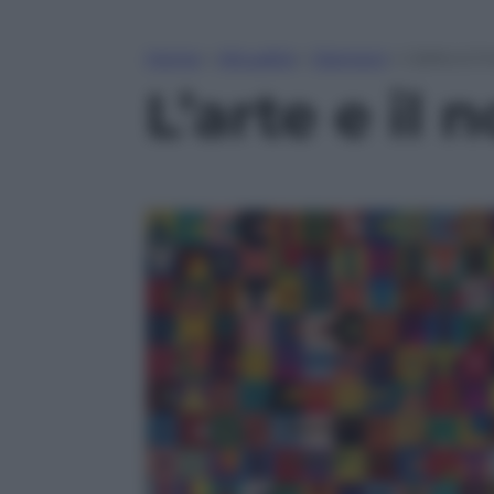
Home
»
Attualità
»
Opinioni
»
L’arte e il
L’arte e il 