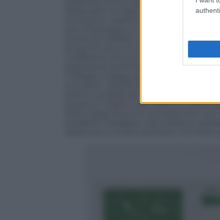
pubblica come cura,come solidarietà, dia
didascalico di Zapruder filmmakersgroup.
authenti
inclusione, rispetto: possono bastare? Qu
Qui si festeggia un difficile equilibrio
socievoli modelli e a esempi di felicit
tempi di crisi e di riconosciuto turbamenti
indifferenti al buon governo. La condizi
esperienze estreme ed esemplari di scr
il disagio si legga quest’ultimo, non con
successo: «Quelle persone credono, poi
premi e pubblicato molti libri e venduto 
presso le migliori case editrici e sistem
Stato disgustoso ha concesso loro tutti 
possibile medaglia e decorazione, quel
qualcuno, e invece, pensavo, non sono 