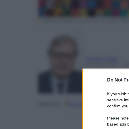
Alighiero Boetti, Avere fame di vento, 1988
Vittorio Sgarbi
24 Marzo 2024
– Le
Do Not Pr
If you wish 
sensitive in
Google
Discover
Fo
Seguici su
confirm your
Please note
based ads b