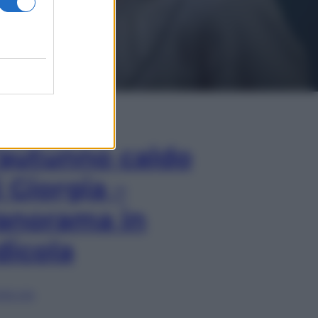
In Edicola
’autunno caldo
i Giorgia –
anorama in
dicola
lia ora