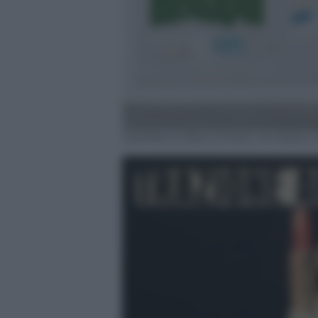
Gianfranco Barucchello, Acrobata c