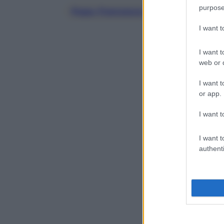
purpose
Papa Francesco
I want 
I want t
web or d
I want t
or app.
I want t
I want t
authenti