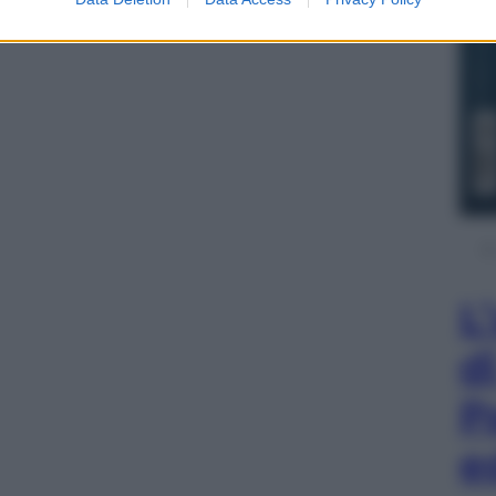
L
d
P
e