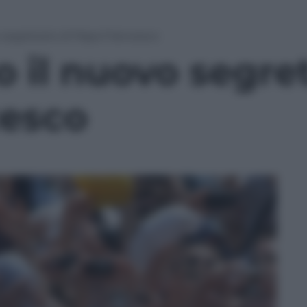
o segretario di Papa Francesco
o il nuovo segret
cesco