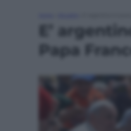
Home
»
Attualità
»
E’ argentino il nuov
E’ argentin
Papa Fran