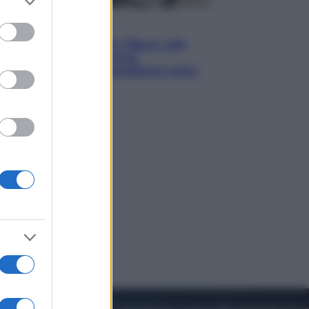
to grant or
ed purposes
Lifestyle
Dal blush Charlotte Tilbury alle
tote bag: perché ormai
collezioniamo e rivendiamo tutto