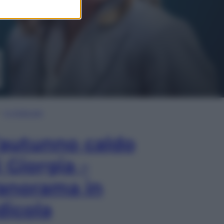
In Edicola
’autunno caldo
i Giorgia –
anorama in
dicola