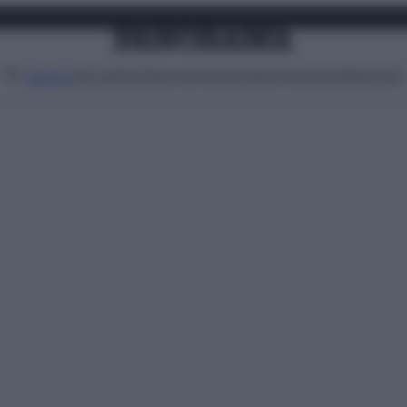
Attualità
Lifestyle
Moda
Video
Podcast
Abbonati
MENU