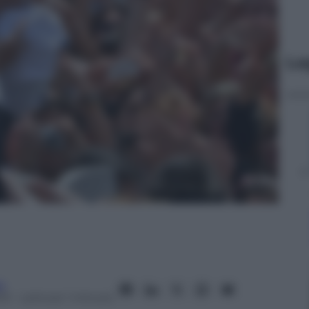
Le
o
13
– Lettura: 1 minuto