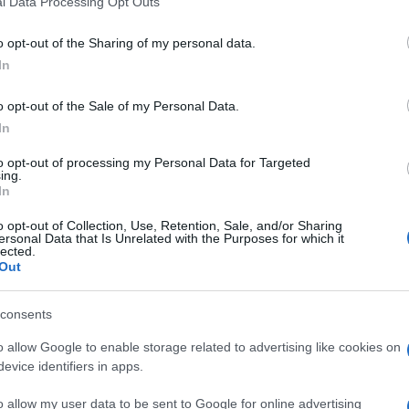
l Data Processing Opt Outs
including but not limited to your visit or usage behaviour. You may click 
 to Google and its third-party tags to use your data for below specifi
o opt-out of the Sharing of my personal data.
ogle consent section.
In
o Leaniz
, è argentino di origine italiana, originario
o opt-out of the Sale of my Personal Data.
prima volta si è affacciato nella messa papale, per
In
a san Pietro
. Già da qualche settimana affianca il
ltese monsignor Alfred Xuereb, già segretario di
to opt-out of processing my Personal Data for Targeted
che conosce Bergoglio da anni, potrebbe diventare
ing.
are, al posto di Xuereb che comunque resterebbe
In
o opt-out of Collection, Use, Retention, Sale, and/or Sharing
uenos Aires e cardinale non ha mai voluto un
ersonal Data that Is Unrelated with the Purposes for which it
lected.
i casa propria. Pedacchio era arrivato a Roma nel
Out
 lavorare nella Congregazione per i vescovi, dove
egreteria di seconda classe. Non appena sarà
rebbe passare d’ufficio, come di consuetudine,
consents
o allow Google to enable storage related to advertising like cookies on
evice identifiers in apps.
o allow my user data to be sent to Google for online advertising