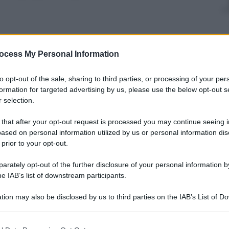
ocess My Personal Information
nti preferite
to opt-out of the sale, sharing to third parties, or processing of your per
istente di fiducia, è Monsignor Fabian
formation for targeted advertising by us, please use the below opt-out s
 selection.
 that after your opt-out request is processed you may continue seeing i
ased on personal information utilized by us or personal information dis
 prior to your opt-out.
rately opt-out of the further disclosure of your personal information by
he IAB’s list of downstream participants.
tion may also be disclosed by us to third parties on the IAB’s List of 
 that may further disclose it to other third parties.
 that this website/app uses one or more Google services and may gath