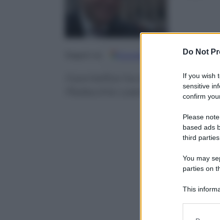
Do Not Pr
Google
Discover
Fo
Seguici su
If you wish 
Il pontefice ha scelto il suo ass
sensitive in
Pedacchio Leaniz
confirm your
Please note
based ads b
third parties
You may sepa
parties on t
This informa
Participants
Please note