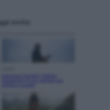
ggi anche
Attualità
Francesco Guccini, l’ultimo
Maestrone: le sue canzoni ora
entrino a scuola