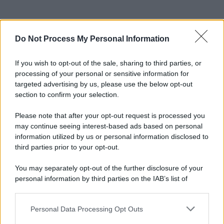
Do Not Process My Personal Information
If you wish to opt-out of the sale, sharing to third parties, or
processing of your personal or sensitive information for
targeted advertising by us, please use the below opt-out
section to confirm your selection.
Please note that after your opt-out request is processed you
may continue seeing interest-based ads based on personal
information utilized by us or personal information disclosed to
third parties prior to your opt-out.
You may separately opt-out of the further disclosure of your
personal information by third parties on the IAB’s list of
downstream participants.
Personal Data Processing Opt Outs
This information may also be disclosed by us to third parties
on the IAB’s List of Downstream Participants that may further