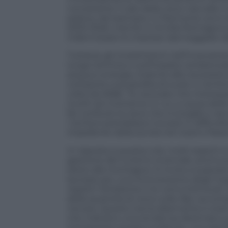
nonostante il calo della neve naturale e
pratica. Ad esempio, in Piemonte sono sta
2023-2025, mentre in Emilia-Romagna so
indennizzare le imprese danneggiate d
Tuttavia, gli investimenti nell’innevamen
lungo termine e sull’impatto ambientale
acqua e energia, insieme alla necessità 
comporta una perdita di suolo in territ
volte da ANBI, “le nevicate che interess
inutili nel momento in cui, a causa dell
far confluire la neve che si scioglie e 
i territori potrebbero trovarsi in diffico
impellente della siccità nel nostro Paese
In risposta a questa crisi, molti esperti
gestione del turismo invernale, promuo
dolce alla montagna. Si invita a superar
lavorare per una riconversione degli im
rispetti l’ambiente e le comunità locali
della quantità di neve sulle Alpi, acc
nevoso. Questo trend allarmante è stat
che indicano una tendenza destinata a p
nonostante queste evidenze, una signifi