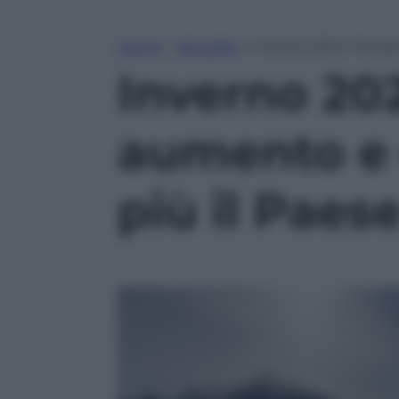
Home
»
Attualità
»
Inverno 2024; Tempera
Inverno 20
aumento e cr
più il Paes