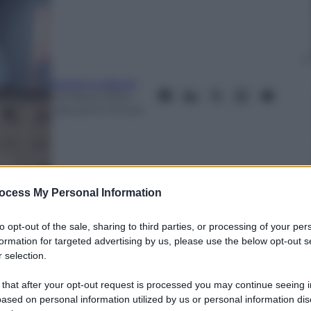
Marianna Baroli
25 Marzo 2024
–
Lettura: 6 minuti
ocess My Personal Information
to opt-out of the sale, sharing to third parties, or processing of your per
formation for targeted advertising by us, please use the below opt-out s
nti preferite
 selection.
 that after your opt-out request is processed you may continue seeing i
più in difficoltà, la neve artificiale costa
ased on personal information utilized by us or personal information dis
ure. Secondo Legambiente sono 177 le