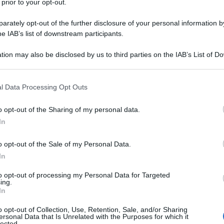
 prior to your opt-out.
 la penisola. E ANBI sottolinea la
rately opt-out of the further disclosure of your personal information by
oveniente dallo scioglimento precoce
he IAB’s list of downstream participants.
one delle stagioni ormai torride
tion may also be disclosed by us to third parties on the IAB’s List of 
 that may further disclose it to other third parties.
 that this website/app uses one or more Google services and may gath
l Data Processing Opt Outs
including but not limited to your visit or usage behaviour. You may click 
 to Google and its third-party tags to use your data for below specifi
o opt-out of the Sharing of my personal data.
ogle consent section.
In
o opt-out of the Sale of my Personal Data.
In
to opt-out of processing my Personal Data for Targeted
ing.
In
o opt-out of Collection, Use, Retention, Sale, and/or Sharing
ersonal Data that Is Unrelated with the Purposes for which it
tagne e le rinomate località sciistiche, sta
lected.