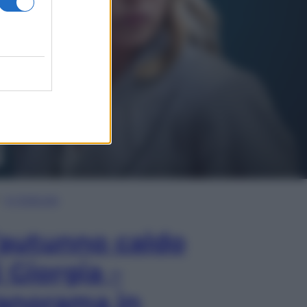
In Edicola
’autunno caldo
i Giorgia –
anorama in