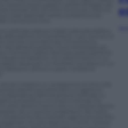
 le crescenti preoccupazioni ambientali legate alla
e
ti stanziati oltre 32 milioni di euro per il biennio
no state destinate risorse considerevoli per
alla mancanza di neve.
Sfog
to artificiale sollevano dubbi sulla sostenibilità a
 delle pratiche di innevamento. L’uso intensivo di
di costruire nuovi bacini per l’innevamento,
ori naturalmente preziosi. Come sottolineato più
ano il territorio italiano diventano potenzialmente
e elevate temperature, non esistono bacini in cui
raccogliere l’acqua per un momento successivo in cui
ltà e abbattere, almeno in parte, il problema
”.
 e attivisti chiedono un cambiamento di rotta nella
vendo pratiche più sostenibili e un approccio
e la dipendenza dall’innevamento artificiale e a
pianti, puntando su un turismo invernale che
. Gli ultimi decenni hanno visto un costante declino
ompagnato da un precoce scioglimento del manto
o ampiamente documentato dagli studi scientifici,
eggiorare nel corso degli anni a venire. Tuttavia,
cativa parte dell’industria della neve continua a