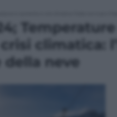
ture in aumento e crisi climatica: l’Italia non è più il P
24; Temperature
isi climatica: l’
e della neve