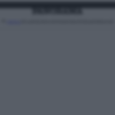
Attualità
Lifestyle
Moda
Video
Podcast
Abbonati
MENU