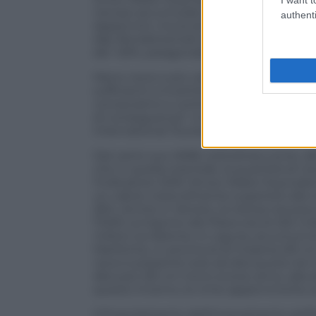
nevoso accumulato al suolo, era diminuita
authenti
Appennini, ma la situazione di scarsità d
Alpi (fondamentali anche per l’approvvig
del -63%, paragonabile a quello dello sc
Meno neve e più caldo, questo è il tren
sufficienti a invertire la tendenza. “La s
conosciamo e continuiamo a immaginarla
di conseguenza”. A dirlo è Claudio Visen
International Tourism dell’Università del
Dal canto suo ANBI, sottolinea come, allo 
che in quella orientale, la quantità di n
l’indicatore SWE (Snow Water Equivalent)
un valore notevolmente superiore alla 
26%. Anche in Veneto, la risorsa nevosa 
l’SWE sul bacino del Piave era di 220 mil
milioni sul Brenta. In Liguria, accumuli d
Marittime, in provincia di Imperia (35 c
neve è presente solo ad alta quota nel
Abruzzo (35 cm ma lo scorso anno, alla st
questo inverno, le cime appenniniche s
Il finanziamento dell’innevamento artific