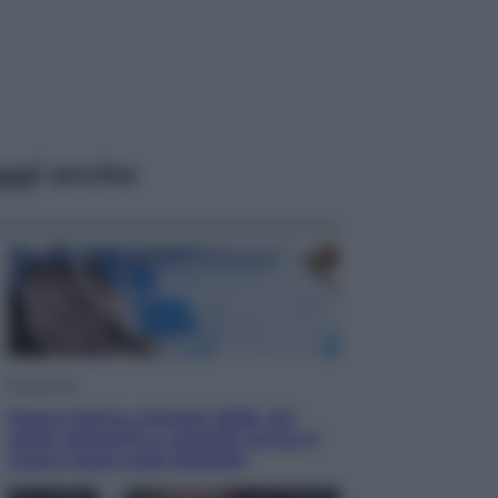
ggi anche
Economia
Nuovo bonus energia 2026, chi
potrà ottenerlo e quando arriva il
nuovo aiuto sulle bollette