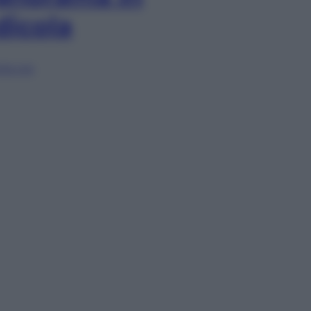
dicola
lia ora