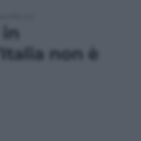
aese della neve
 in
Italia non è