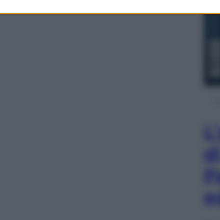
L
d
P
e