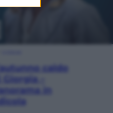
In Edicola
’autunno caldo
i Giorgia –
anorama in
dicola