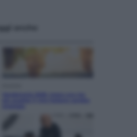
ggi anche
Economia
Vendemmia 2026, meno uva ma
più qualità: il vino italiano cambia
strategia