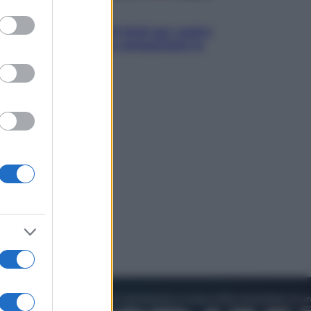
to grant or
Televisione
ed purposes
Estate da anime: 10 titoli per capire
il fenomeno che ha conquistato la
cultura pop