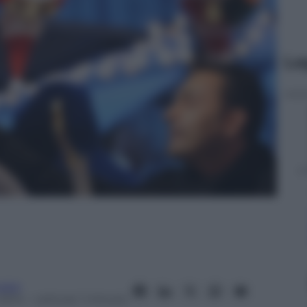
Le
usso
2014
– Lettura: 1 minuto