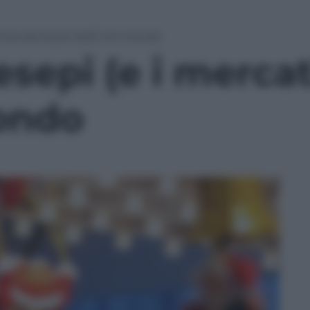
i mercatini) più belli nel mondo
esepi (e i mercat
mondo