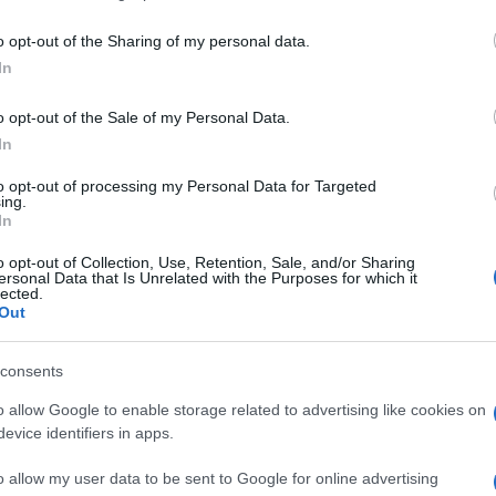
including but not limited to your visit or usage behaviour. You may click 
 to Google and its third-party tags to use your data for below specifi
o opt-out of the Sharing of my personal data.
ogle consent section.
In
o opt-out of the Sale of my Personal Data.
 simboli più tradizionali del Natale è il
presepe
. In
usti, da quelli viventi della Spagna o di alcuni
In
 nel “cuore” degli Stati Uniti), a quelli imperdibili
iù belle famose al mondo. Ma Natale è per molti
to opt-out of processing my Personal Data for Targeted
ing.
atini
: ecco alcuni dei più interessanti da vedere.
In
o opt-out of Collection, Use, Retention, Sale, and/or Sharing
ersonal Data that Is Unrelated with the Purposes for which it
lected.
Out
consents
o allow Google to enable storage related to advertising like cookies on
evice identifiers in apps.
o allow my user data to be sent to Google for online advertising