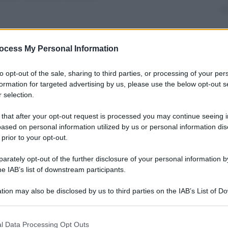
ocess My Personal Information
nti preferite
to opt-out of the sale, sharing to third parties, or processing of your per
erni in giro per il mondo, dove si trovano
formation for targeted advertising by us, please use the below opt-out s
dibili
 selection.
 that after your opt-out request is processed you may continue seeing i
ased on personal information utilized by us or personal information dis
 prior to your opt-out.
rately opt-out of the further disclosure of your personal information by
he IAB’s list of downstream participants.
tion may also be disclosed by us to third parties on the IAB’s List of 
 that may further disclose it to other third parties.
 that this website/app uses one or more Google services and may gath
l Data Processing Opt Outs