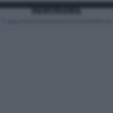
Attualità
Lifestyle
Moda
Video
Podcast
Abbonati
MENU