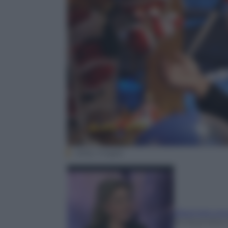
Getty images
Eleonora Lor
16 Dicembre 