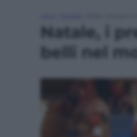
Home
»
Attualità
»
Natale, i presepi (e 
Natale, i pr
belli nel 