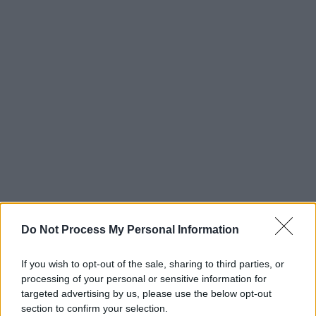
Do Not Process My Personal Information
If you wish to opt-out of the sale, sharing to third parties, or
processing of your personal or sensitive information for
targeted advertising by us, please use the below opt-out
section to confirm your selection.