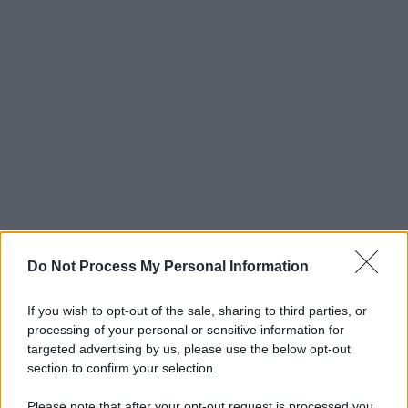
Do Not Process My Personal Information
If you wish to opt-out of the sale, sharing to third parties, or
processing of your personal or sensitive information for
targeted advertising by us, please use the below opt-out
section to confirm your selection.
Please note that after your opt-out request is processed you