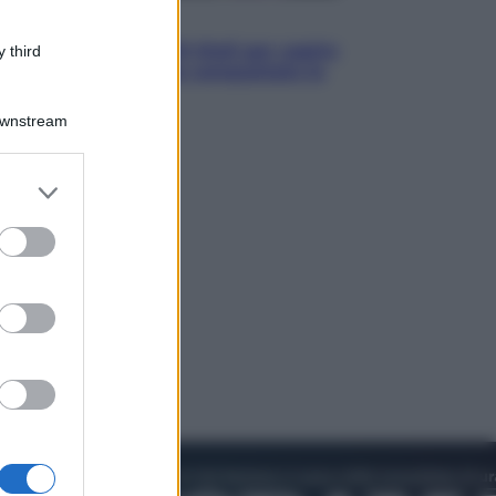
Televisione
Estate da anime: 10 titoli per capire
 third
il fenomeno che ha conquistato la
cultura pop
Downstream
er and store
to grant or
ed purposes