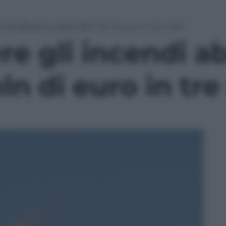
endi abbiamo speso 80 mln di euro in tre mesi
re gli incendi 
n di euro in tre