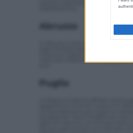
elicotteri regionali Heliwest sono state 2
authenti
248.530,00 euro.
Abruzzo
In Abruzzo ci sono volute 152 ore e 46 g
dagli elicotteri Heliwest: «Circa i costi, a
costa euro 1.235,00 ed ogni giornata di ut
volo) costa 1235,00 euro» ci spiega la pr
euro
Puglia
La Regione Puglia ha affidato tramite gar
spegnimento incendi. Il costo è di 1.500
omnicomprensivo per 72 giorni a campagna
Fire Boss (Air-Tractor AT-802) che volano
3000 litri ciascuno. Gli interventi aerei r
130 ore sugli incendi e circa 200 per l’in