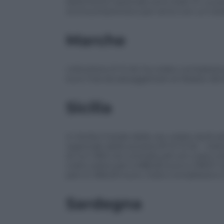
della flotta nazionale sono stati 41. La 
omnicomprensivo per anno con un tota
Marche
L’elicottero E+S Air ha volato complessiv
euro l’ora da assoggettare al ribasso de
Sicilia
In Sicilia il totale delle ore volate da 8 vel
regionale della società ATI E+S Air – Heli
di cui 1.360 ore contrattuali con costo o
costo orario pari a 989,26 euro e 218:10′ o
pari a 1.366,00 euro. Costo complessivo 
Sardegna