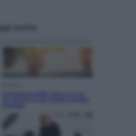
ggi anche
Economia
Vendemmia 2026, meno uva ma
più qualità: il vino italiano cambia
strategia