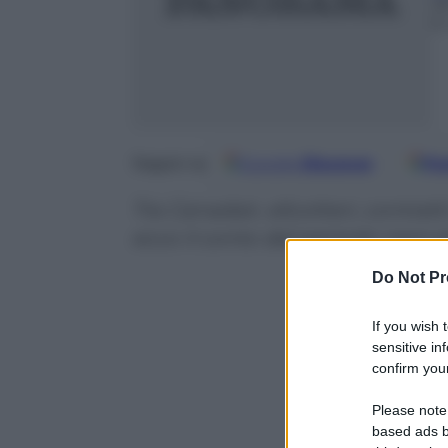
2
6
Google
Discover
Fo
Seguici su
Tra Canadair, elicotteri, contrat
ecco il conto del periodo nero pe
Do Not Pr
If you wish 
sensitive in
confirm your
Please note
based ads b