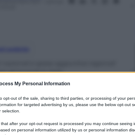
8 Settembre 2021
– Lettura:
 minuti
nti preferite
ti nazionali e spese aggiuntive regionali
r gli incendi in Italia
ocess My Personal Information
to opt-out of the sale, sharing to third parties, or processing of your per
formation for targeted advertising by us, please use the below opt-out s
 selection.
 that after your opt-out request is processed you may continue seeing i
ased on personal information utilized by us or personal information dis