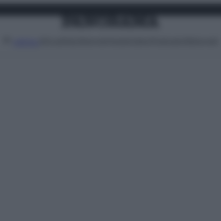
Attualità
Lifestyle
Moda
Video
Podcast
Abbonati
MENU