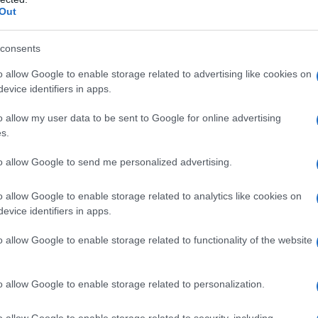
Out
consents
 dalla società Babcock ha effettuato rispettivamente
olate dai Canadair e 1.048 ore volate dagli
o allow Google to enable storage related to advertising like cookies on
to di oltre 59 milioni di euro comprensivi di quota
evice identifiers in apps.
é ogni regione ha il proprio servizio Anticendio
o allow my user data to be sent to Google for online advertising
stito da 7 compagnie private che operano nel
s.
 a seconda del capitolato d’appalto.
to allow Google to send me personalized advertising.
o allow Google to enable storage related to analytics like cookies on
evice identifiers in apps.
osto di circa 4 milioni di euro e 1320 ore di volo
a ATI-Heliwest-Eliossola.
o allow Google to enable storage related to functionality of the website
o allow Google to enable storage related to personalization.
lità 2021 fino al 22 settembre. Le ore di volo degli
o allow Google to enable storage related to security, including