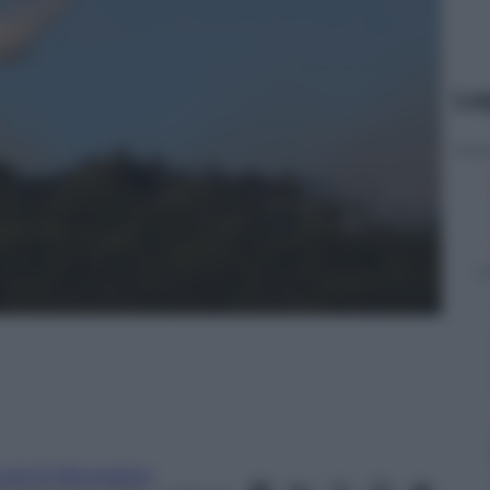
Le
inda Di Benedetto