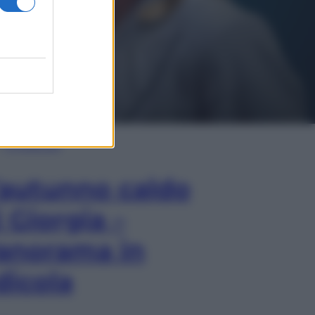
In Edicola
’autunno caldo
i Giorgia –
anorama in
dicola