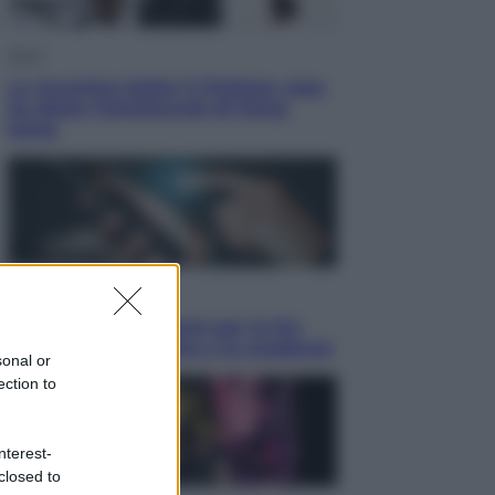
Sport
La Juventus batte il Chelsea: cosa
ha detto l’amichevole di Hong
Kong
Economia
IT Wallet obbligatorio per la Pa:
cos’è, come funziona e le scadenze
sonal or
ection to
nterest-
closed to