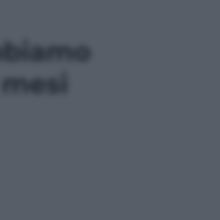
abbiamo
 mesi