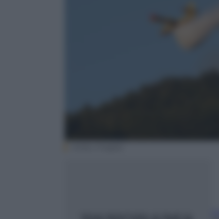
(Getty Images)
L