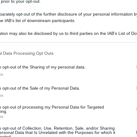
 prior to your opt-out.
rately opt-out of the further disclosure of your personal information by
he IAB’s list of downstream participants.
tion may also be disclosed by us to third parties on the IAB’s List of 
 that may further disclose it to other third parties.
er gli incendi boschivi. La linea del fuoco ha
 that this website/app uses one or more Google services and may gath
l Data Processing Opt Outs
iaia di ettari di boschi, foreste e terreni in Sicilia,
including but not limited to your visit or usage behaviour. You may click 
he, Molise, Lazio Liguria, Campania, Basilicata e
 to Google and its third-party tags to use your data for below specifi
chiesto il dispiegamento di tutti i mezzi a
o opt-out of the Sharing of my personal data.
ogle consent section.
. Un lavoro estenuante terminato con il triste
In
 registrare un aumento degli incendi di circa il
o opt-out of the Sale of my Personal Data.
n oltre 78mila ettari di verde bruciati, seguita dalla
ia con 11 mila ettari. In tutte le regioni purtroppo
In
vivi ed hanno perso la vita 4 persone.
mpatto devastante sulla natura e gli animali hanno
to opt-out of processing my Personal Data for Targeted
ing.
 antincendio che hanno fatto aumentare i costi per
In
atto stimare una cifra parziale solo per il servizio
i di euro.
o opt-out of Collection, Use, Retention, Sale, and/or Sharing
ersonal Data that Is Unrelated with the Purposes for which it
lected.