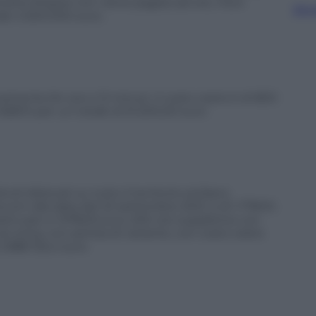
società Airspea non viene pagata ad ore, ma è
Sfog
le 4.500.000 euro.
amente 64 ore e 12 minuti. Il costo orario è di 800
l 8,80% per un totale di 51.200,00 euro
ivoli dislocati su tutto il territorio siciliano
xcom alla data del 22 settembre 2021, è di 1.778:10′,
rario pari a 1.978,53 euro; 200 ore suppletive con
re extra, con perizia di variante, con costo orario
2.988.725,4 euro.