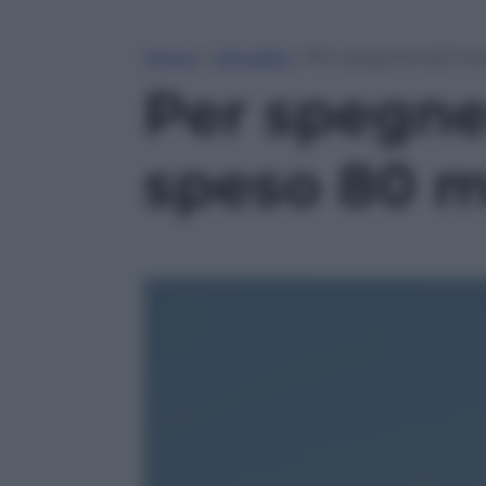
Home
»
Attualità
»
Per spegnere gli inc
Per spegne
speso 80 ml