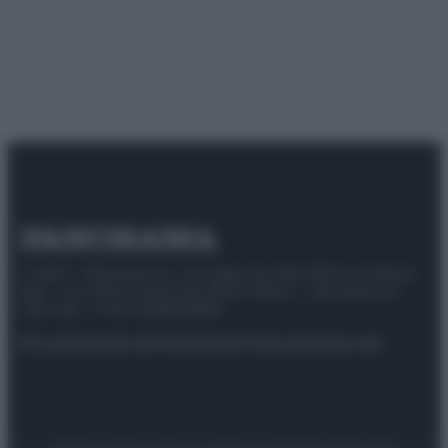
© 2025 – Panorama s.r.l. (Gruppo Società Editrice Italiana
spa) – Via Vittor Pisani 28, 20124 Milano – riproduzione
riservata – P.IVA 10518230965
Attualità
Lifestyle
Moda
Video
Podcast
Abbonati