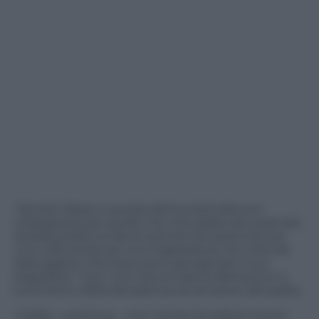
“Questo Paese e questa democrazia devono
vergognarsi per quello che mio padre sta subendo.
Questa politica si dovra’ pentire di essersi ancora
una volta arresa ad una magistratura che intende
distruggere chiunque provi ad arginare il suo
strapotere”
. Cosi’ una nota di Marina Berlusconi a
commento della decadenza da senatore del padre.
“L’Italia
– continua –
non merita di vedere l’uomo