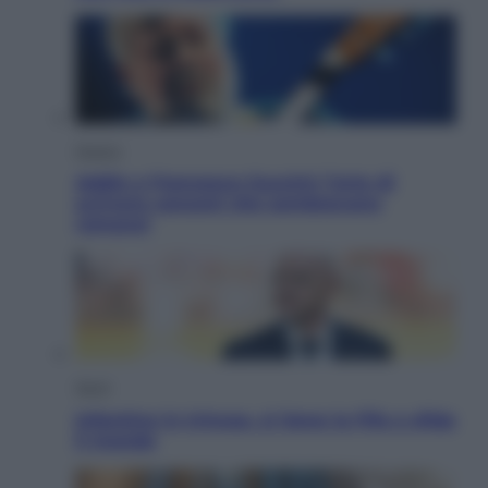
Musica
Addio a Francesco Guccini: l’arte di
scrivere canzoni che sembravano
romanzi
Sport
Infantino in trincea, si tiene la Fifa e sfida
il mondo