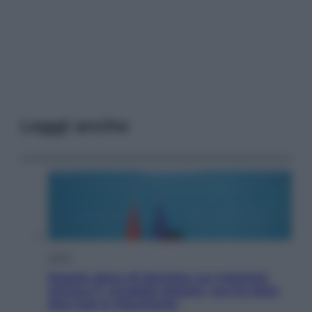
Leggi anche
Esteri
Doppio gioco di Sánchez sui migranti:
attacca il «modello Meloni» ma ha fatto
due hub in Mauritania