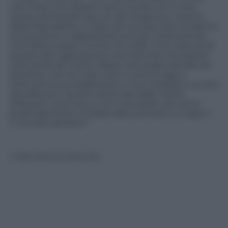
che milioni di cittadini hanno scelto con il voto
venire allontanato da uno dei luoghi piu’ solenni
della Repubblica, in base ad una assurda condanna
senza prove e calpestando principi costituzionali,
normative, prassi minime di civilta’. Una violenza di
questo tipo rappresenta una macchia che pesera’
sulla storia del nostro Paese. Mio padre decade da
senatore, ma non sara’ certo il voto di oggi a
intaccare la sua leadership e il suo impegno. La vera
decadenza e’ quella imboccata dalle nostre
istituzioni: sono loro, e non mio padre, ad uscire
profondamente umiliate dallo scempio cui oggi ci
e’ toccato assistere”
© Riproduzione Riservata