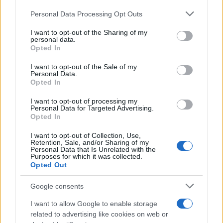
Personal Data Processing Opt Outs
This information may also be disclosed by us to third parties
on the IAB’s List of Downstream Participants that may further
I want to opt-out of the Sharing of my
disclose it to other third parties.
personal data.
Opted In
Please note that this website/app uses one or more Google
services and may gather and store information including but
I want to opt-out of the Sale of my
Personal Data.
not limited to your visit or usage behaviour. You may click to
Opted In
grant or deny consent to Google and its third-party tags to
use your data for below specified purposes in below Google
I want to opt-out of processing my
consent section.
Personal Data for Targeted Advertising.
Opted In
I want to opt-out of Collection, Use,
Retention, Sale, and/or Sharing of my
Personal Data that Is Unrelated with the
Purposes for which it was collected.
Opted Out
Google consents
I want to allow Google to enable storage
related to advertising like cookies on web or