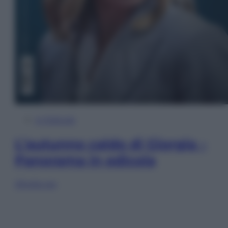
In Edicola
L’autunno caldo di Giorgia –
Panorama in edicola
Sfoglia ora