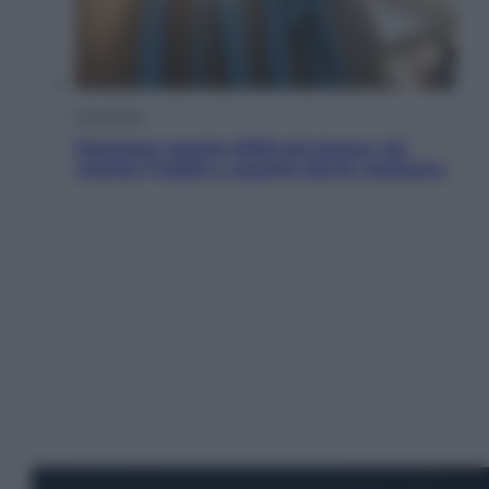
Economia
Pensione agosto 2026 più bassa: chi
rischia il taglio e quanto dovrà restituire