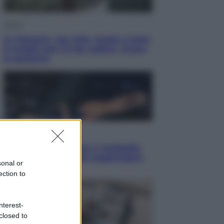
Viaggi
In Vietnam, con stile. Guida a tutto
il meglio che c’è da vedere, vivere
(e gustare)
Sport
Pellacani fa la storia: 5 medaglie
d’oro “Adesso voglio raggiungere
sonal or
le cinesi”
ection to
nterest-
closed to