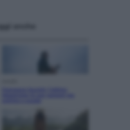
ggi anche
Attualità
Francesco Guccini, l’ultimo
Maestrone: le sue canzoni ora
entrino a scuola