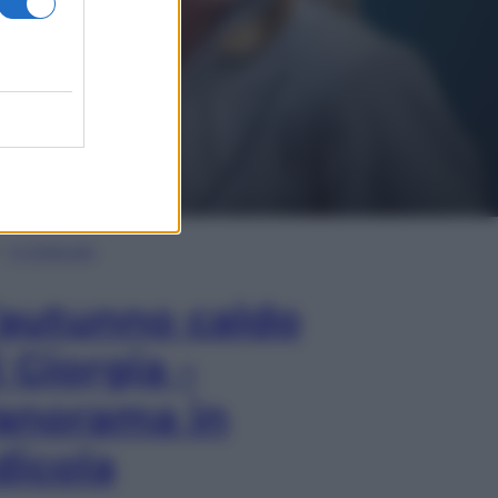
In Edicola
’autunno caldo
i Giorgia –
anorama in
dicola