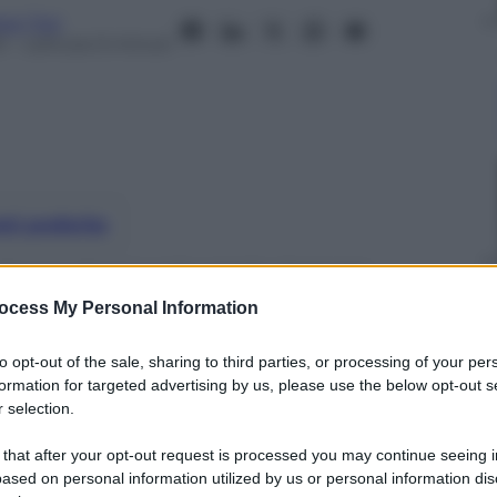
ese Tosi
1
– Lettura: 6 minuti
nti preferite
danne di secondo grado: Antonio
 bis a 14 anni; 9 a moglie e figlia. La
ocess My Personal Information
siste”
to opt-out of the sale, sharing to third parties, or processing of your per
formation for targeted advertising by us, please use the below opt-out s
 selection.
 that after your opt-out request is processed you may continue seeing i
ased on personal information utilized by us or personal information dis