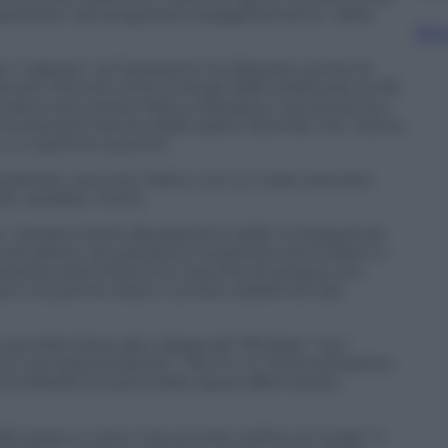
“spettatori del progressivo peggioramento” della
Sfog
ome “colposo”. la Cassazione ha disposto anche di
Ciontoli. Perché come emerge dalle telefonate al 118
arrivata a soccorrere Marco esangue e semisvenuto,
 ma avevano taciuto dello sparo, dicendo che “aveva
su un pettine a punta”.
ardando i soccorsi, Marco, sul cui corpo avevano
tile, sarebbe morto.
ione, “presero parte alla gestione delle conseguenze
 accaduto, recuperarono la pistola e provvidero a
l bossolo, eliminarono le macchie di sangue con
o una prima volta il numero telefonico dei
era infermiera, alla collega del 118 disse “non
on era stata presente”. Ma c’è un l’intercettazione
al fratello la scena dello sparo affermando
o sparo, è certo che accorse subito sul luogo” e