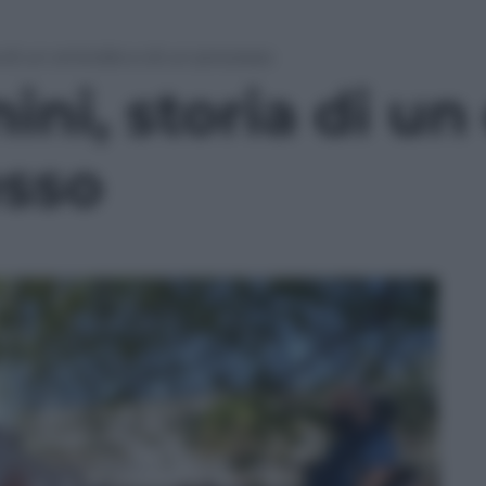
a di un omicidio e di un processo
ni, storia di un
esso