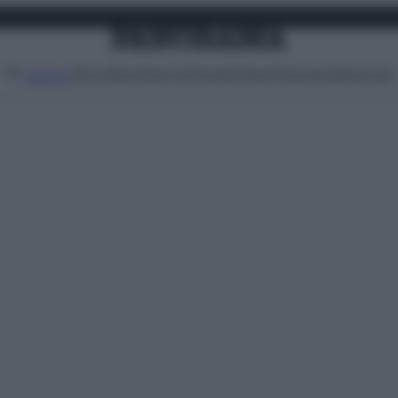
Attualità
Lifestyle
Moda
Video
Podcast
Abbonati
MENU