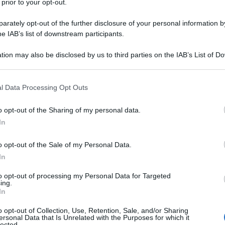
 prior to your opt-out.
rately opt-out of the further disclosure of your personal information by
he IAB’s list of downstream participants.
tion may also be disclosed by us to third parties on the IAB’s List of 
 that may further disclose it to other third parties.
 that this website/app uses one or more Google services and may gath
l Data Processing Opt Outs
including but not limited to your visit or usage behaviour. You may click 
 to Google and its third-party tags to use your data for below specifi
o opt-out of the Sharing of my personal data.
, buono fino a essere ingenuo, che è entrato nel
ogle consent section.
In
zo che non c’è più, strappato alla vita a vent’anni,
lizzare il suo sogno, un sogno che fanno i
 il pilota di aeroplani. È il volto di
Marco Vannini
,
o opt-out of the Sale of my Personal Data.
 Antonio Ciontoli, padre della sua fidanzata Martina,
In
 c’è il volto di una madre coraggiosa che da cinque
to opt-out of processing my Personal Data for Targeted
ing.
o Valerio ha deciso di spendere la propria vita
In
eonessa che affrontò il giudice ad alta voce mentre
me del popolo italiano, la sentenza di appello che
o opt-out of Collection, Use, Retention, Sale, and/or Sharing
o da 14 a 5 anni, riuscì a risponderle, urlando e
ersonal Data that Is Unrelated with the Purposes for which it
lected.