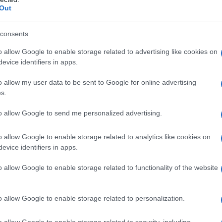
pendo la lettura della sentenza, che avrebbe
Out
rotestava in aula. Questi due volti, di Marco e della
 aule dei tribunali e il popolo italiano nel cui
nze.
consents
asversale, nel Paese, la condanna verso un
o allow Google to enable storage related to advertising like cookies on
Palamara ha mostrato che, oltre le inefficienze e le
evice identifiers in apps.
a decenni, è amministrato con metodi criminali. I
un nuovo percorso giudiziario che, si spera, possa
o allow my user data to be sent to Google for online advertising
 il processo di appello bis per l’omicidio di Marco
s.
 sempre, ha detto: “Non molliamo mai”.
to allow Google to send me personalized advertising.
o allow Google to enable storage related to analytics like cookies on
evice identifiers in apps.
 è a cena a casa della fidanzata, con tutta la
l padre della fidanzata, Antonio Ciontoli, gli mostra
o allow Google to enable storage related to functionality of the website
e Marco, solo apparentemente non in un punto
minuti prima di chiamare l’ambulanza. Ma proprio le
 uomo che invece di prendersi le proprie
o allow Google to enable storage related to personalization.
zato della figlia, inventa una serie di menzogne
o allow Google to enable storage related to security, including