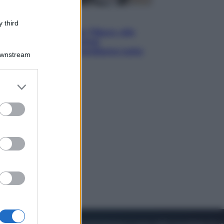
Lifestyle
 third
Dal blush Charlotte Tilbury alle
tote bag: perché ormai
collezioniamo e rivendiamo tutto
Downstream
er and store
to grant or
ed purposes