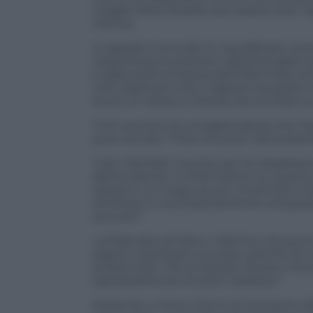
moglie Maria Pezzillo, per essere stati 
vittima.
In appello l’omicidio fu riqualificato c
riesaminare le posizioni della famiglia 
e dalla testimonianza dell’infermiera, 
tutti sapevano che il ragazzo era grave
avuto un attacco d’ansia, era scivolato 
Tutti avevano la consapevolezza che rit
pure cercato “il foro d’uscita” del proiet
Tutti i familiari Ciontoli, per la Cassaz
dell’incidente: si informarono su quanto
riporla in un luogo sicuro, rinvennero i
strofinacci e successivamente composer
soccorsi”.
La fidanzata di Marco, Martina, che pure 
sapere cosa fosse successo, perché lei n
ambientale “che la riprese mentre mima 
espressamente di avervi assistito”.
Presente o meno che fu al momento dell