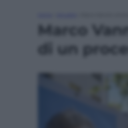
Home
»
Attualità
»
Marco Vannini, stori
Marco Vanni
di un proc