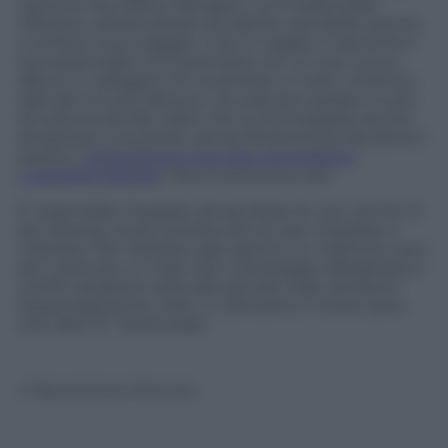
canta la vita, Marco Mengoni. Lui è essenziale :
riflessivo, artista dotato di talento, sensibile, pronto
a correre il suo viaggio, ci fa un regalo ci racconta il
suo essenziale il 12 novembre con un suo nuovo
album e collegato il 6 novembre in tutti i cinema (
sale del circuito Nexo) e via web per parlare a tutti,
di tutte le età dei valori che lui ha imparato anche
attraverso il successo, senza dimenticarsi da dove è
partito (
https://www.youtube.com/watch?
v=2GMPkYJAOVA
). Ora si comunica così.
E’ essenziale imparare ad ascoltare le voci, anche le
più diverse, le più lontane da noi, per imparare a
crescere. Per mettere ogni giorno un mattone vero
per costruire un nido che ci protegga. Allarghiamo i
confini andiamo oltre alle piccole cose, teniamo”
l’essenzialmente utile” e coltiviamo il vivere sano.
Che dite? È l’essenziale.
© Riproduzione Riservata