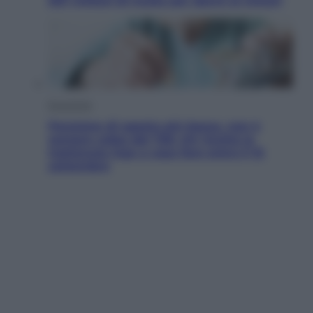
567 milioni di multa per danni ai minori
Economia
Pensione di agosto più bassa, non è
sempre colpa del 730: chi rischia la
trattenuta Inps e cosa fare entro il 15
settembre