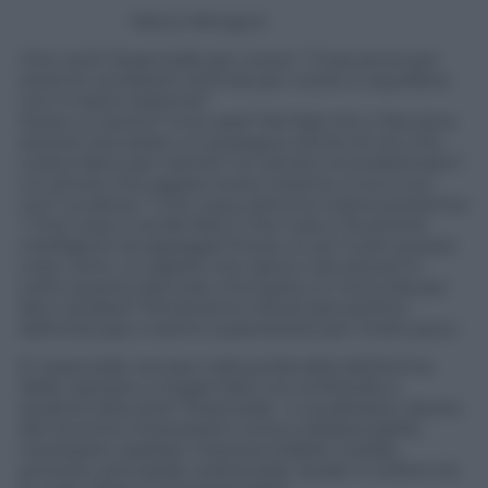
Marco Mengoni
Che cos’è l’essenziale per vivere ? Cosa serve per
avere le condizioni ottimali per vivere in equilibrio
con il nostro sistema?
Avere un lavoro? Una casa? Dei figli che ci facciano
sentire che esiste un proseguo anche di noi, che
nulla è fatto per niente? Un amore incondizionato?
Un amore che sappia vivere insieme a noi e con
noi? La salute ? Che cosa coltiva la nostra autostima
? Che cosa ci rende felici? Che cosa ci fa sentire
intelligenti ed appagati?Forse un po’ tutte queste
cose, certo. Lo sapete che siamo così precari in
tutto quanto elencato che basta un nonnulla per
farci vacillare? Rimaniamo influenzati perfino
dall’oroscopo o siamo superstiziosi per molto poco.
E’ essenziale cercare nella profondità dell’anima
delle risposte o meglio farlo con la filosofia o
qualche altra arte? Essenziale , il vocabolario riporta
dei sinonimi interessanti come indispensabile,
necessario, basilare, imprescindibile, nodale,
primario, principale, sostanziale. Quale in ordine tra