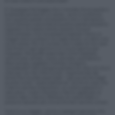
le cose citate è così essenziale?
E’ Giuseppe Pontiggia che ci ricorda che le parole e
la letteratura hanno un senso , se le si confronta
con quante parole conosciamo che ci riempiono,
ma è diverso a seconda di quante parole possiamo
ingoiare e la nostra mente quante ne può
memorizzare. A te ne possano bastare meno, io
magari sono curiosa e ne voglio di più, un altro una
via di mezzo. Più ne conosci, più ti pare di non aver
mai finito e ogni giorno è un nuovo giorno per
imparare. Ma quelle essenziali come respirare,
camminare, amare, vivere, pensare, prendersi e
darsi tempo, regalarsi il tempo vengono
considerate? Non bisogna perdere di vista ciò che è
utile per noi. Per D’Annunzio “ esprimendo dai
teneri fiori la stilla essenziale ” cattura anche dagli
avverbi come “ essenzialmente” anche le cose che
ci fanno sentire importanti. Le nostre passioni ci
catturano, i nostri interessi ci fanno applicare, le
nostre idee ci fanno riflettere, le nostre follie ci
possono lasciare soli, ma anche farci sentire umani.
Tutto è un viaggio , come ci spiega il giovane che