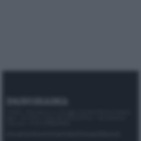
© 2025 – Panorama s.r.l. (Gruppo Società Editrice Italiana
spa) – Via Vittor Pisani 28, 20124 Milano – riproduzione
riservata – P.IVA 10518230965
Attualità
Lifestyle
Moda
Video
Podcast
Abbonati