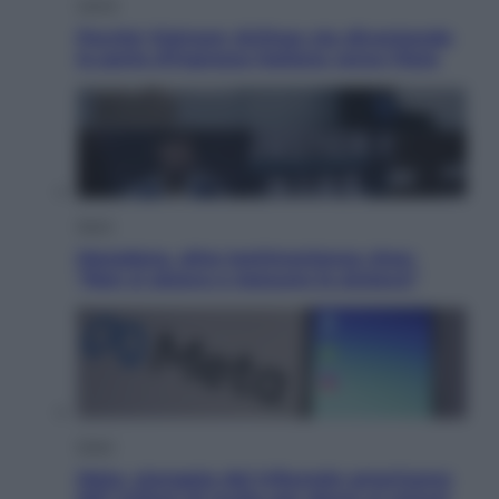
Viaggi
Perché Vietnam Airlines sta diventando
la porta d’ingresso italiana verso l’Asia
Sport
Maradona, altra testimonianza choc:
“Non si alzava e nessuno lo aiutava”
Esteri
Meta, stangata dal tribunale americano: