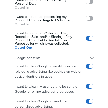
I want to opt-out of the Sale of my
Personal Data.
not limited to your visit or usage behaviour. You may click to
Opted In
grant or deny consent to Google and its third-party tags to
use your data for below specified purposes in below Google
I want to opt-out of processing my
consent section.
Personal Data for Targeted Advertising.
Opted In
I want to opt-out of Collection, Use,
Retention, Sale, and/or Sharing of my
Personal Data that Is Unrelated with the
Purposes for which it was collected.
Opted Out
Google consents
I want to allow Google to enable storage
related to advertising like cookies on web or
device identifiers in apps.
I want to allow my user data to be sent to
Google for online advertising purposes.
I want to allow Google to send me
personalized advertising.