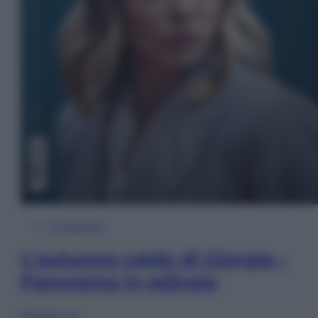
In Edicola
L’autunno caldo di Giorgia –
Panorama in edicola
Sfoglia ora