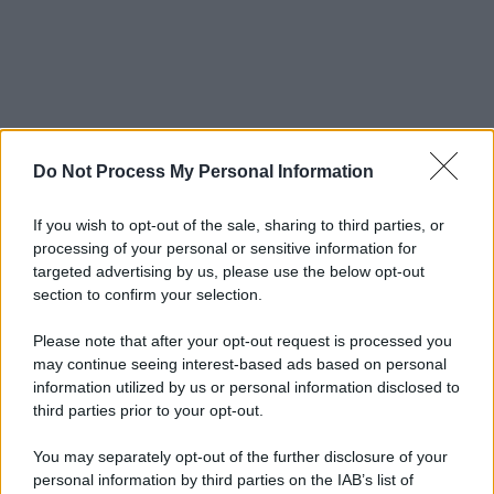
Do Not Process My Personal Information
If you wish to opt-out of the sale, sharing to third parties, or
processing of your personal or sensitive information for
targeted advertising by us, please use the below opt-out
section to confirm your selection.
Please note that after your opt-out request is processed you
may continue seeing interest-based ads based on personal
information utilized by us or personal information disclosed to
third parties prior to your opt-out.
You may separately opt-out of the further disclosure of your
personal information by third parties on the IAB’s list of