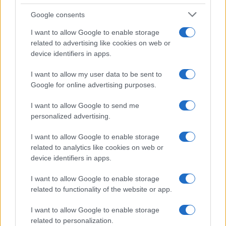
Google consents
I want to allow Google to enable storage
related to advertising like cookies on web or
device identifiers in apps.
I want to allow my user data to be sent to
Google for online advertising purposes.
I want to allow Google to send me
personalized advertising.
I want to allow Google to enable storage
related to analytics like cookies on web or
device identifiers in apps.
I want to allow Google to enable storage
related to functionality of the website or app.
I want to allow Google to enable storage
related to personalization.