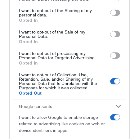
on the IAB’s List of Downstream Participants that may further
I want to opt-out of the Sharing of my
disclose it to other third parties.
personal data.
Opted In
Please note that this website/app uses one or more Google
services and may gather and store information including but
I want to opt-out of the Sale of my
Personal Data.
not limited to your visit or usage behaviour. You may click to
Opted In
grant or deny consent to Google and its third-party tags to
use your data for below specified purposes in below Google
I want to opt-out of processing my
consent section.
Personal Data for Targeted Advertising.
Opted In
I want to opt-out of Collection, Use,
Retention, Sale, and/or Sharing of my
Personal Data that Is Unrelated with the
Purposes for which it was collected.
Opted Out
Google consents
I want to allow Google to enable storage
related to advertising like cookies on web or
device identifiers in apps.