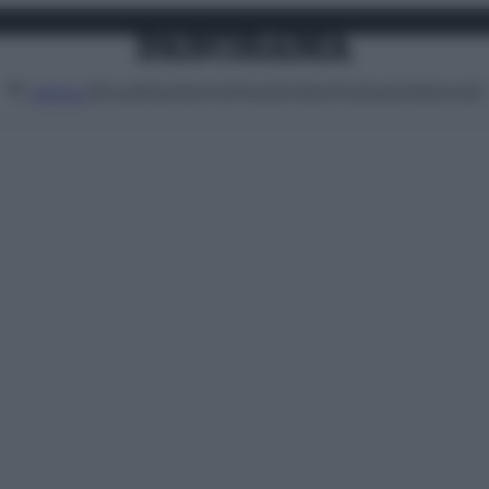
Attualità
Lifestyle
Moda
Video
Podcast
Abbonati
MENU