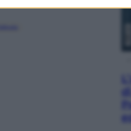
Edicola
L
d
P
e