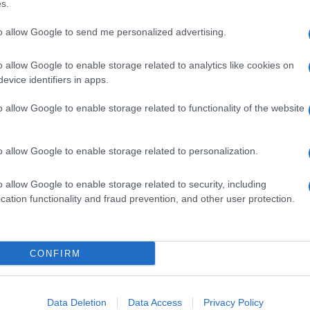
s.
erano un po’ di sprint sul loro scooter 50 cc,
ne su Internet. Ci sono quelli che «truccano» mezzi
to allow Google to send me personalized advertising.
e strade di paese. Ci sono i rider delle consegne che
ni e sfrecciano senza pedalare. Una giungla, contro
o allow Google to enable storage related to analytics like cookies on
dine aumentano i controlli.
evice identifiers in apps.
 pseudo Bancomat
o allow Google to enable storage related to functionality of the website
o allow Google to enable storage related to personalization.
rendendo il posto degli Atm bancari, ormai da anni
sportelli di aziende private che, a prima vista,
 applicano commissioni stellari. E per questo
o allow Google to enable storage related to security, including
cation functionality and fraud prevention, and other user protection.
na di stile
CONFIRM
lace celebra la sovrana con una straordinaria
o alcune immagini in anteprima.
Data Deletion
Data Access
Privacy Policy