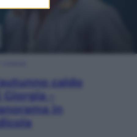
In Edicola
’autunno caldo
i Giorgia –
anorama in
dicola