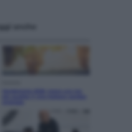
ggi anche
Economia
Vendemmia 2026, meno uva ma
più qualità: il vino italiano cambia
strategia