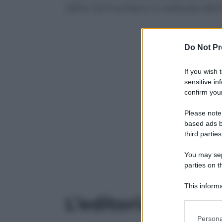
altro nel numero in edicola dal
Do Not Pr
If you wish 
sensitive in
confirm your
Please note
based ads b
third parties
You may sepa
parties on t
This informa
Participants
L’editoriale del 
Please note
Persona