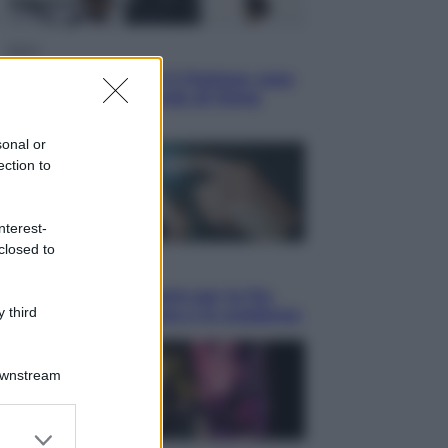
Sport
La Juventus batte il Chelsea: cosa
ha detto l’amichevole di Hong
Kong
sonal or
ection to
nterest-
closed to
Economia
IT Wallet obbligatorio per la Pa:
 third
cos’è, come funziona e le scadenze
Downstream
er and store