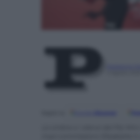
Redazione P
5 Agosto 202
Google
Discover
Fo
Seguici su
Le ombre e i silenzi del Pd; Min
maxi commissioni; Elisabetta II