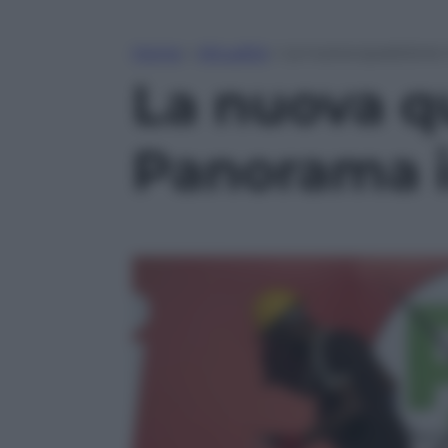
Home
»
Attualità
»
La nuova questione 
La nuova q
Panorama i