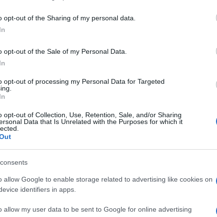
including but not limited to your visit or usage behaviour. You may click 
nali, mi chiedo: ma all’estero come fanno? È la
 to Google and its third-party tags to use your data for below specifi
o opt-out of the Sharing of my personal data.
settimana, quando ho letto che un gruppo di
ogle consent section.
o il sindaco di Taranto, costringendolo alle
In
 stato eletto due mesi fa, con il Partito democratico.
pa locale, a indurlo a gettare la spugna sono state
o opt-out of the Sale of my Personal Data.
 riunione in cui si discuteva del piano per la
In
to opt-out of processing my Personal Data for Targeted
ing.
In
(a)
o opt-out of Collection, Use, Retention, Sale, and/or Sharing
ersonal Data that Is Unrelated with the Purposes for which it
lected.
Out
vono inchieste. Questioni di business e voti. ma la
re giustifica, o si dilegua. sempre meglio
i una questione morale grande così. Chissà cosa
consents
o allow Google to enable storage related to advertising like cookies on
evice identifiers in apps.
uorilegge
o allow my user data to be sent to Google for online advertising