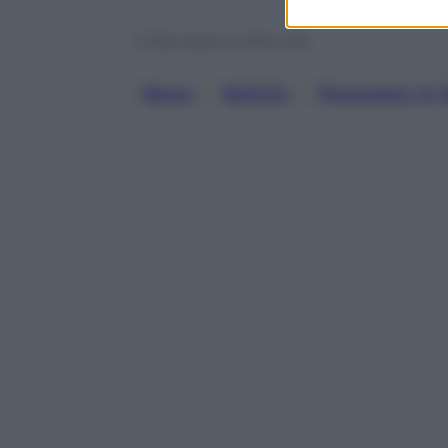
© Riproduzione Riservata
News
, 
Notizie
, 
Panorama In 