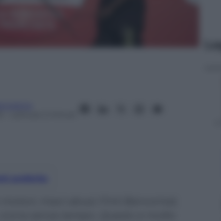
Le
anorama
5
– Lettura: 2 minuti
nti preferite
i-motori, maxi-abusi; Finti Bancomat,
, icona senza tempo. Questo e molto