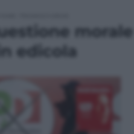
morale – Panorama in edicola
uestione morale
n edicola