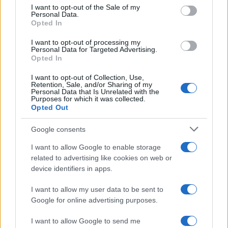
services and may gather and store information including but
I want to opt-out of the Sale of my
Personal Data.
not limited to your visit or usage behaviour. You may click to
Opted In
grant or deny consent to Google and its third-party tags to
use your data for below specified purposes in below Google
I want to opt-out of processing my
consent section.
Personal Data for Targeted Advertising.
Opted In
I want to opt-out of Collection, Use,
Retention, Sale, and/or Sharing of my
Personal Data that Is Unrelated with the
Purposes for which it was collected.
Opted Out
Google consents
I want to allow Google to enable storage
related to advertising like cookies on web or
device identifiers in apps.
I want to allow my user data to be sent to
Google for online advertising purposes.
I want to allow Google to send me