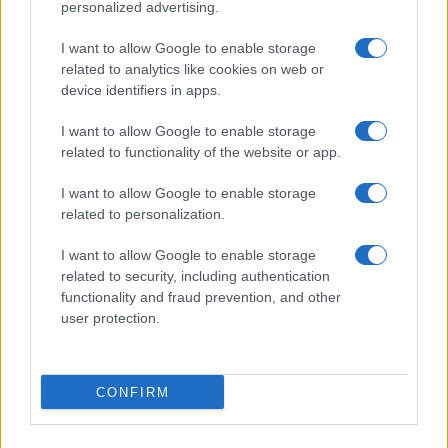
personalized advertising.
I want to allow Google to enable storage
related to analytics like cookies on web or
device identifiers in apps.
I want to allow Google to enable storage
related to functionality of the website or app.
I want to allow Google to enable storage
related to personalization.
I want to allow Google to enable storage
related to security, including authentication
functionality and fraud prevention, and other
user protection.
CONFIRM