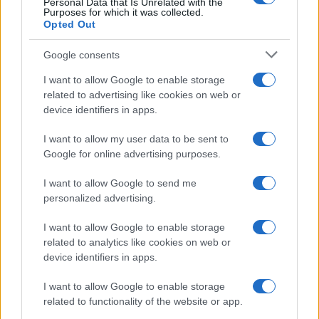
Personal Data that Is Unrelated with the
Purposes for which it was collected.
Opted Out
Google consents
I want to allow Google to enable storage
related to advertising like cookies on web or
device identifiers in apps.
I want to allow my user data to be sent to
Google for online advertising purposes.
I want to allow Google to send me
personalized advertising.
I want to allow Google to enable storage
related to analytics like cookies on web or
device identifiers in apps.
I want to allow Google to enable storage
related to functionality of the website or app.