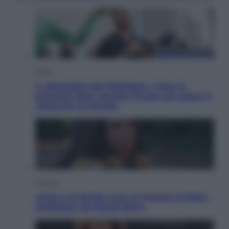
Esteri
Il «Mamdani del Michigan» vince le
primarie dem: perché Trump ora sogna il
colpaccio al Senato
Cinema
Greta e le favole vere, al cinema la fiaba
ecologica con Raoul Bova