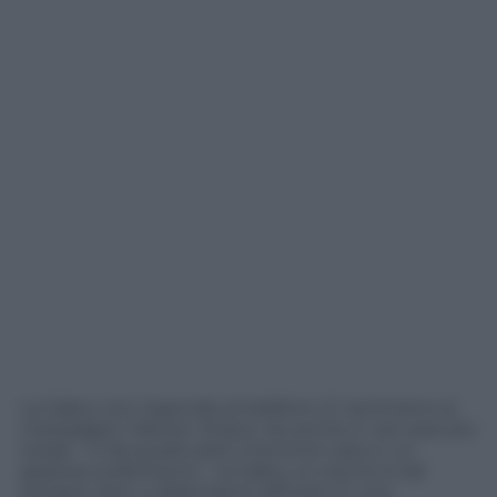
La Gabry non risponde al telefono. E nemmeno ai
messaggini. Niente. Strano. Se anche e’ nel caos più
totale – e da quelle parti il termine caos e’ un
grazioso eufemismo – la Gabry un cenno lo da’
sempre. Non ci allarmiamo all’inizio. E’ una