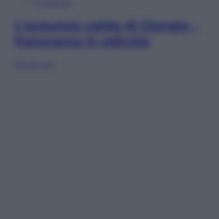
In Edicola
L’autunno caldo di Giorgia –
Panorama in edicola
Sfoglia ora