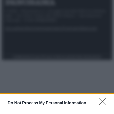
© 2025 – Panorama s.r.l. (Gruppo Società Editrice Italiana
spa) – Via Vittor Pisani 28, 20124 Milano – riproduzione
riservata – P.IVA 10518230965
Attualità
Lifestyle
Moda
Video
Podcast
Abbonati
Preferenze Privacy
Privacy Policy
Cookie Policy
Note legali
Do Not Process My Personal Information