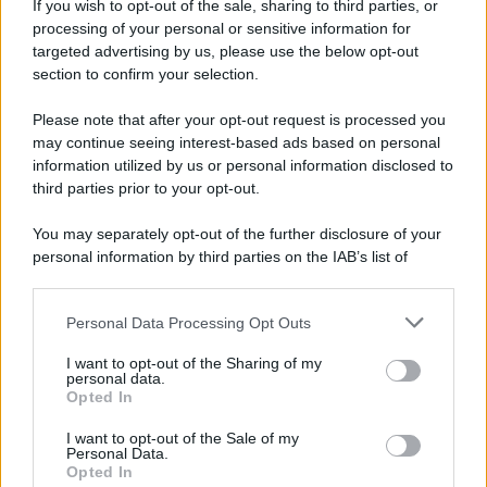
If you wish to opt-out of the sale, sharing to third parties, or
processing of your personal or sensitive information for
targeted advertising by us, please use the below opt-out
section to confirm your selection.
Please note that after your opt-out request is processed you
may continue seeing interest-based ads based on personal
information utilized by us or personal information disclosed to
third parties prior to your opt-out.
You may separately opt-out of the further disclosure of your
personal information by third parties on the IAB’s list of
downstream participants.
Personal Data Processing Opt Outs
This information may also be disclosed by us to third parties
on the IAB’s List of Downstream Participants that may further
I want to opt-out of the Sharing of my
disclose it to other third parties.
personal data.
Opted In
Please note that this website/app uses one or more Google
services and may gather and store information including but
I want to opt-out of the Sale of my
Personal Data.
not limited to your visit or usage behaviour. You may click to
Opted In
grant or deny consent to Google and its third-party tags to