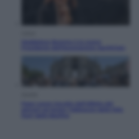
Cultura
Maddalena Bumma è la nuova
Presidente dell’Associazione ApritiCielo
Attualità
Papa Leone travolto dall’affetto dei
giovani ad Assisi: l’abbraccio della folla
fuori dalla Basilica