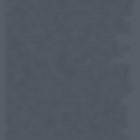
Ma intanto il tempo passa. E la preoccupazione che
ti segue dal mattino diventa una notizia sui siti dei
quotidiani. Alle 18 stiamo andando in onda. Scendo
in studio. 3 minuti alla diretta. So che aprirò il tg
raccontando che la Gabry non la sentiamo dalle 10
del mattino. E che speriamo di dare buone notizie.
E poi ci sono le altre notizie, quelle che sono
capitate mentre noi aspettavamo un sms sul
telefonino . Perché e’ così che funziona un tg. “C’è!
Ce l’abbiamo! C’è” la regia mi trapana l’orecchio.
Rientro da studio. “Gabry! Gabry!” “Eccomi”.
Meraviglia. Felicità. Tristezza. La voce di chi conosci
bene tradisce tutto. Probabilmente ha lasciato gli
uffici dell’esercito poco prima di prendere la linea.
Probabilmente la nostra Ga con la testa e’ ancora li’.
Vorrei chiederle venti volte consecutive “come stai”
per essere sicura che stia bene veramente. Lei ci
racconta. E da protagonista di una giornata da
incubo, diventa, ritorna, l’inviata che ti trasporta lì’
dov’è. In mezzo ad un dramma più grande di noi.
Ma che per noi oggi e’ stato più vicino di sempre.
“Torna da noi, Simoni” Chiudo il collegamento col
sorriso. E quasi mi viene da ridere. Perché sono
certa che la Ga, la mia Ga, se ne starebbe ancora li’..