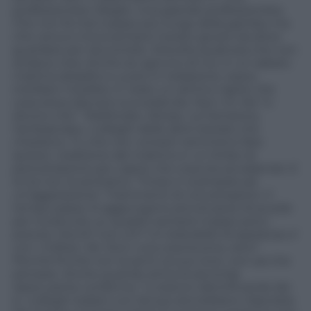
professionista. Meglio. Una grande professionista.
Che non fa mai il passo più lungo della gamba, ma
che cerca e trova sempre il posto giusto da dove
guardare per raccontare. Stavolta qualcosa che non
andava c’era. Anche se ognuno di noi, in un sabato
mattina sbiadito e vuoto in redazione, osava
instillare il dubbio. E’ stato un attimo capire che
cosa stava davvero succedendo. Non c’è. Ma “ci
dicono che”. Telefonate. Attese. La Farnesina,
l’ambasciata, i colleghi delle altre testate che
chiedono. Tu che non vorresti nemmeno fare
ipotesi. L’edizione del mattino e’ un limbo di
perlustrazione per capire che cosa sta accadendo. E
la Ga non la sentiamo. “Forse e’ scampata ad
un’aggressione”. Frammenti di conversazioni. Il
tempo passa. Si aggiungono piccoli pezzi di puzzle
per ricostruire un quadro sempre troppo poco
preciso. Dov’è? Con chi? Un brandello di speranza: e’
con i militari. Ok. Ed e’ una cosa buona, vero?
Perché finché non la senti ,la sua voce, non sai che
pensare. Anche quando arriva la seconda
rassicurante conferma. “Li stanno identificando (lei
è i colleghi italiani con lei) poi dovrebbero rilasciarla.