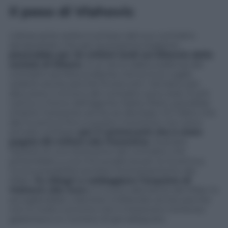
Il peso di Vlahovic
L’attaccante serbo è schiavo del suo contratto
spropositato che per la prossima stagione
peserebbe per 24 milioni lordi sul bilancio della
società di Elkann
. A un anno dalla scadenza del
contratto sembra evidente che la Juve voglia
cederlo anche perchè finora tutti i tentativi per
discutere il rinnovo del contratto sono stati inutili.
L’arrivo a Torino dell’agente Darko Ristic potrebbe
chiarire l’orizzonte anche se alla base c’è il fatto che
alla Juventus fino a questo momento non sono
arrivate richieste
per il centravanti che è stato
pagato 80 milioni alla Fiorentina
. Scartata
l’ipotesi di una risoluzione del contratto che
porterebbe a una minusvalenza per la Juventus,
l’unica possibilità sembra l’interessamento del
Milan.
Fu Allegri a caldeggiare l’acquisto di
Vlahovic alla Juve
e il nuovo allenatore del Milan lo
accoglierebbe volentieri a Milanello anche perchè
non è molto convinto che il messicano Gimenez
garantisca un numero di gol adeguato.