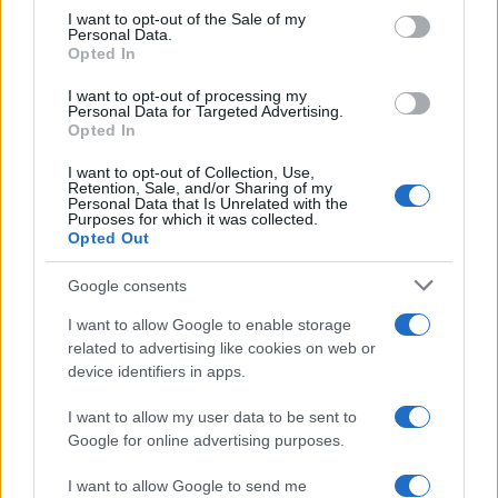
services and may gather and store information including but
I want to opt-out of the Sale of my
Personal Data.
not limited to your visit or usage behaviour. You may click to
Opted In
grant or deny consent to Google and its third-party tags to
use your data for below specified purposes in below Google
I want to opt-out of processing my
consent section.
Personal Data for Targeted Advertising.
Opted In
I want to opt-out of Collection, Use,
Retention, Sale, and/or Sharing of my
Personal Data that Is Unrelated with the
Purposes for which it was collected.
Opted Out
Google consents
I want to allow Google to enable storage
related to advertising like cookies on web or
device identifiers in apps.
I want to allow my user data to be sent to
Google for online advertising purposes.
I want to allow Google to send me