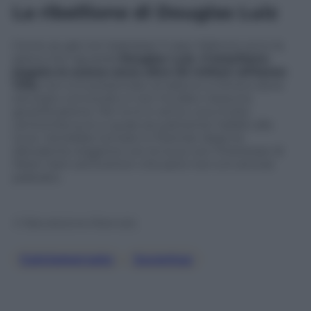
La ribellione di Douglas Luiz
Come se già non bastasse il caso Vlahovic ecco la
grana che riguarda
Douglas Luiz. Il brasiliano
pagato lo scorso anno oltre 50 milioni all’Aston
Villa
non si è presentato al raduno a Vinovo dove
era stato convocato e non ha dato nessuna
giustificazione. Per lui è in arrivo una multa
centomila euro e quasi sicuramente l’addio alla
Juve. Vorrebbe tornare in Premier dopo la
deludente stagione con la Juve con l’interesse di
West Ham ed Everton che però non si è ancora
palesato.
© Riproduzione Riservata
Calciomercato
, 
Juventus