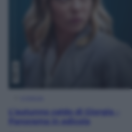
In Edicola
L’autunno caldo di Giorgia –
Panorama in edicola