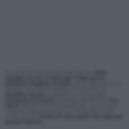
La Juventus ricomincia ad allenarsi ma
della
squadra che ha in testa Igor Tudor per la
prossima stagione c’è poco
. Il club bianconero ha
portato a termine le operazioni in entrata di
Jonathan David
(a parametro zero dal Lilla)
,
Francisco Conceicao
(riscattato dal Porto) e J
oao
Mario
(sempre dal club portoghese, ma non può
muoversi liberamente se non risolve alcuni casi
molto intricati.
Prima di tutto quello che riguarda
Dusan Vlahovic
.