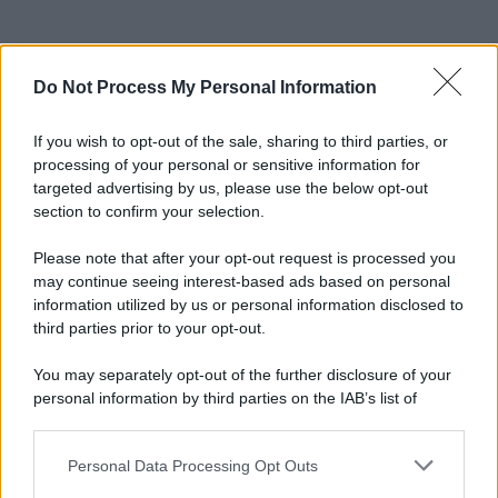
Do Not Process My Personal Information
If you wish to opt-out of the sale, sharing to third parties, or
processing of your personal or sensitive information for
targeted advertising by us, please use the below opt-out
section to confirm your selection.
Please note that after your opt-out request is processed you
may continue seeing interest-based ads based on personal
information utilized by us or personal information disclosed to
third parties prior to your opt-out.
You may separately opt-out of the further disclosure of your
personal information by third parties on the IAB’s list of
downstream participants.
Personal Data Processing Opt Outs
This information may also be disclosed by us to third parties
on the IAB’s List of Downstream Participants that may further