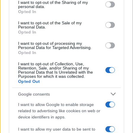
I want to opt-out of the Sharing of my
disclose it to other third parties.
personal data.
Opted In
Please note that this website/app uses one or more Google
services and may gather and store information including but
I want to opt-out of the Sale of my
Personal Data.
not limited to your visit or usage behaviour. You may click to
Opted In
grant or deny consent to Google and its third-party tags to
use your data for below specified purposes in below Google
I want to opt-out of processing my
consent section.
Personal Data for Targeted Advertising.
Opted In
I want to opt-out of Collection, Use,
Retention, Sale, and/or Sharing of my
Personal Data that Is Unrelated with the
Purposes for which it was collected.
Opted Out
Google consents
I want to allow Google to enable storage
related to advertising like cookies on web or
device identifiers in apps.
I want to allow my user data to be sent to