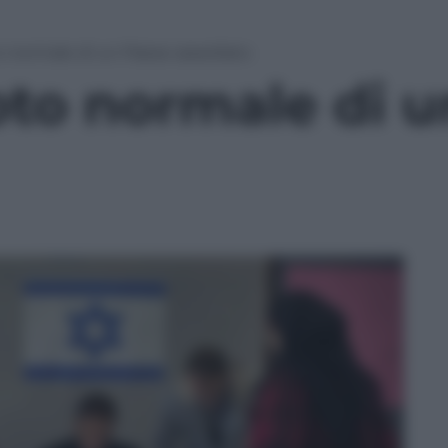
oto normale di un Paese assediato
 voto normale di 