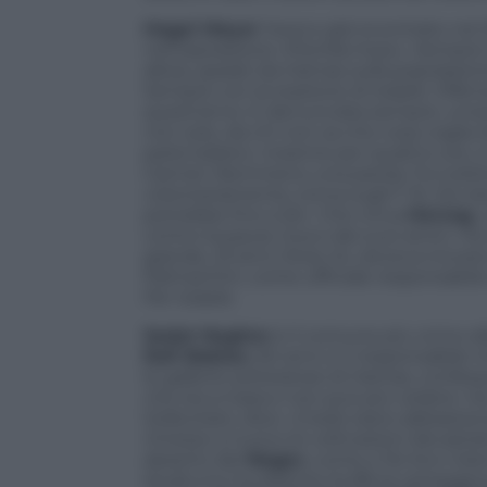
Hagai Meyer
l’avevo già incontrato nel 2
nell’operazione «Piombo fuso». Sempre s
allora, sparati da Hamas sulla popolazio
Sempre con la reazione di Israele. Dif
quest’anno. E denunciata sempre, um
non solo, da chi non sa che cosa voglia di
parla italiano. Insieme per quattro ore,
Carmel. Nemmeno una parola. Fa il pilota
volontariamente, torna sugli F 16. Da riser
potrebbe fino a 52». Che vinca
Herzog
,
contro la paura. Sua e dei suoi amici. Ha 
grande, 23 anni, forse 24, doveva trovar
Palmachim, come ufficiale responsabile d
Per Israele.
Sedot Neghev
è il comune più vicino all
Rafi Babian
, 60 anni, è il responsabile m
le gallerie sotteranee di Hamas, confes
che sta a Gaza e non può più vedere. Ha
Sollecitato, dice: «Credo siano abbastan
rimesso a nuovo le coltivazioni devastate 
deserto del
Negev
, come a Tel Aviv tiran
Qualcuno ha definito buffa la campagna e