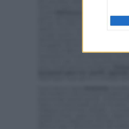
per cancellarli, ebbe la geniale idea di al
cento. Si misero insieme, i rottamandi, e
vincerà
Nethanyau
, come molti pronost
partito dell’opposizione. Nell’Israele cos
Giri per Gerusalemme, per Tel Aviv, vai
esperto come il mio le elezioni israeliane
E scopri questo. Che sulla «paura», val
identità al popolo ebraico, del tutto ase
innegabile. Perché c’è modo e modo, ovv
E il modo di Bibi è senz’altro diverso da
implicazioni. E la loro importanza. Ma al f
che vanno alle urne la cosa sembrava co
tanta. Chiedi perché al professor
Gamz
lacerazioni gravi tra i partiti, riguard
Washington quel giorno. E avrebbe det
Il suo nemico David
Grossman
l’avrebb
che ha detto sulla sicurezza d’Israele è
pronunciato queste parole: «Sulla bomb
tratta, riconosca Israele, poi se ne parla
religiosa, sul termine «esiziale», cui av
uguale e di più. Lapid, lo stesso. Lieberm
quello che è, appena più sfumata. Ecco, a
allora, le case, e allora il prezzo dei telefo