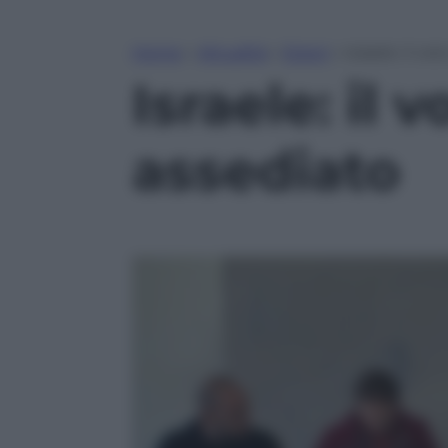
Home
»
Attualità
»
Esteri
»
Israele: il v
Israele: il
assediato