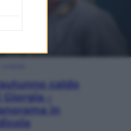
In Edicola
’autunno caldo
i Giorgia –
anorama in
dicola