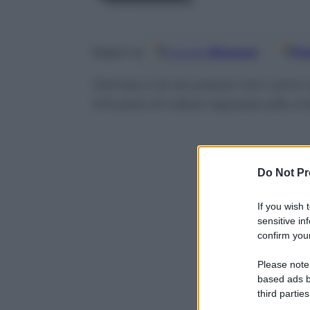
Google
Discover
Fo
Seguici su
Hamas e la sicurezza non sono t
Vincerà chi darà risposte alla cri
Do Not Pr
If you wish 
sensitive in
confirm your
Please note
based ads b
third parties