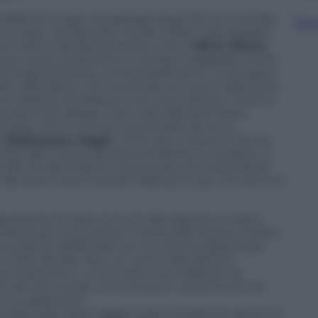
009. Era il capo squadriglia degli F16 con la stella,
Sfog
u Gaza. Sempre per via dei missili. Solo Kassam,
ne civile di Ashdod piuttosto che di
Be’er Sheva
.
ensiva, come quest’anno. E sempre esagerata, come
animissimamente, immancabilmente, in Europa e
re difendersi. L’ho incontrato di nuovo l’altra sera,
 e le elezioni sembravano di nuovo altrove. Come a
 per El-Al, adesso. Due volte alla settimana,
vista: «Fino a 47 anni potrò farlo, da voi si
 o
Nethanyau
,
Hagai
, come dire, si tiene in forma
due figli. La piccola stava andando a una festa. Il
si alle tre del mattino al suo posto di comando di
ei droni. Droni armati? Silenzio. E per chi voti? Io?
a striscia di Gaza, la tocchi allungando la mano.
ilitare per la sicurezza. Ti porta alla striscia, mostra
sa qualche telefonata con un amico palestinese
 molto da fare. Non un cenno alle elezioni.
za importanti». In tre mesi il suo kibbutz ha
dai carri armati. Si rinnovano i campi fioriti nel
o su grattacieli.
lettorale. Spot leggeri, pieni di battute, giochi di