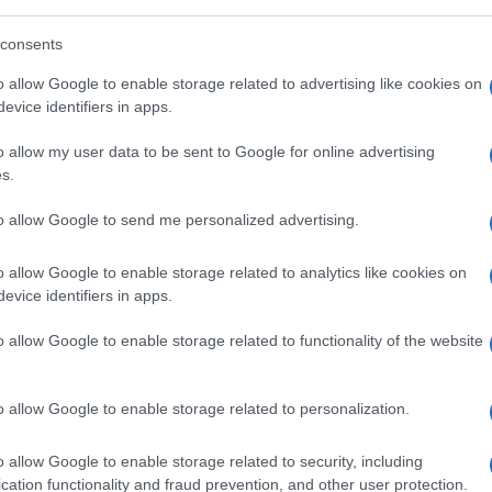
ordigno hayatollah. Si fidava solo di se stessa e dei
elava, a proposito delle prossime elezioni, che
e era la situazione economica interna (48 per
consents
ese a distanza abissale (19 per cento), cui seguiva
inaccia iraniana contava solo per il 10 per cento. Da
o allow Google to enable storage related to advertising like cookies on
raeliani? L’atomica in testa,
Hamas
a
Gaza
,
evice identifiers in apps.
 l’
Isis
tutt’intorno, e il
Qatar
, e gli sciiti, e i sauditi
ariffe dei cellulari troppo alte, o per i prezzi delle
o allow my user data to be sent to Google for online advertising
s.
osta per consolare gli italiani. 120 seggi
to allow Google to send me personalized advertising.
fetti. Ma una pletora di partiti maggiori e minori da
ma di voto proporzionale puro. E alleanze stabilite
 per cento all’ultimo sondaggio. Il suo ex ministro
o allow Google to enable storage related to analytics like cookies on
 fondato
HaBay
t
Ha Yehudi
. E il partito
Yisrael
evice identifiers in apps.
suo leader,
Avigdor
Lieberman
, si è alleato col
e Kalon
il 27 novembre scorso. Ma adesso lo dirige
o allow Google to enable storage related to functionality of the website
probabilmente. Dopo, però. Forse. Trattando.
apid, che odia Netanyahu da quando lo licenziò,
n chi stare.
o allow Google to enable storage related to personalization.
stra, il Labour party di Isaac Herzog, 22 per cento
tito dell’ex ministro della Giustizia di Nethanyau,
abo-israeliano. Difficile coalizione. Erano tre, prima, i
o allow Google to enable storage related to security, including
partito comunista. E minuscoli. Finché Lieberman,
cation functionality and fraud prevention, and other user protection.