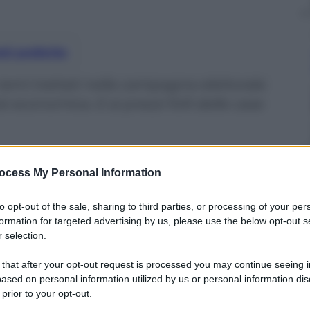
nti preferite
emi trattati nella campagna elettorale.
si economica. E ai prezzi folli delle case
ocess My Personal Information
to opt-out of the sale, sharing to third parties, or processing of your per
formation for targeted advertising by us, please use the below opt-out s
 selection.
 that after your opt-out request is processed you may continue seeing i
ased on personal information utilized by us or personal information dis
 prior to your opt-out.