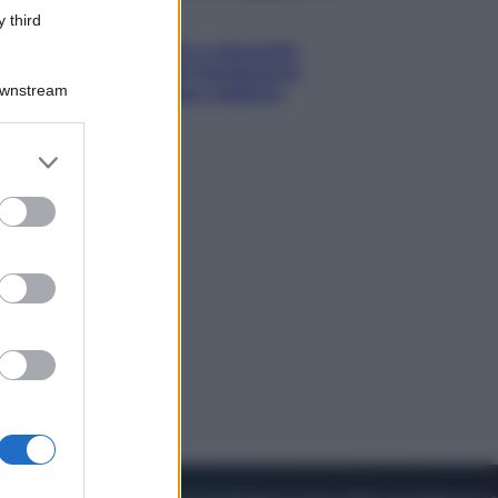
Economia
 third
Territori vulnerabili e comunità
fragili: l’impegno di Fondazione
Downstream
CDP per non lasciare indietro
nessuno
er and store
to grant or
ed purposes