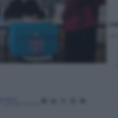
Le
anorama
5
– Lettura: 7 minuti