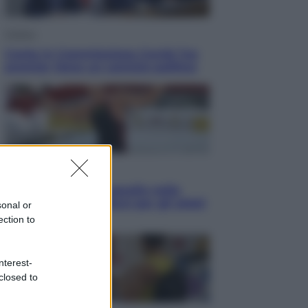
Politica
Conte in Commissione Covid: l’ex
premier tiene un comizio politico
Sport
Europei di nuoto: gasolio nella
Senna Vietato tuffarsi per gli atleti
sonal or
azzurri
ection to
nterest-
closed to