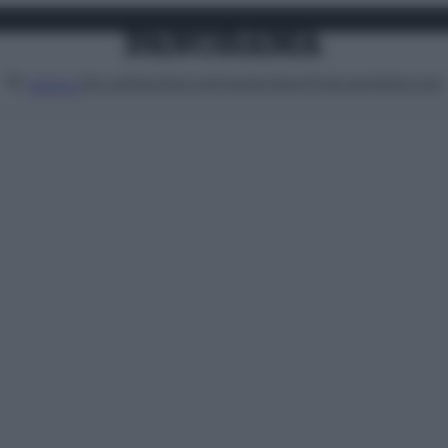
Attualità
Lifestyle
Moda
Video
Podcast
Abbonati
MENU