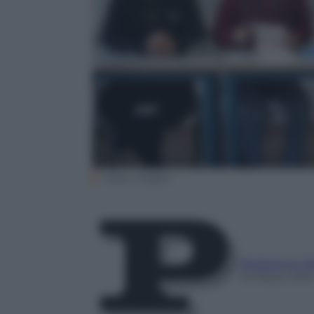
Getty Images
Redazione P
16 Marzo 201