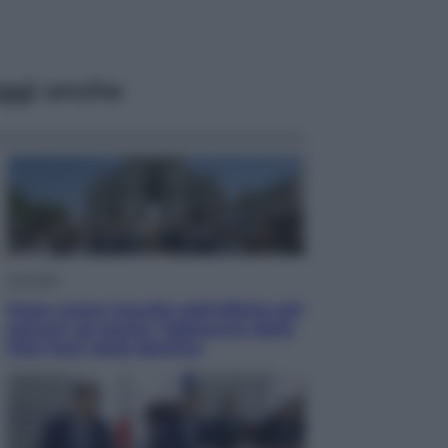
ggi anche
Attualità
Papa Leone travolto dall’affetto dei
giovani ad Assisi: l’abbraccio della
folla fuori dalla Basilica