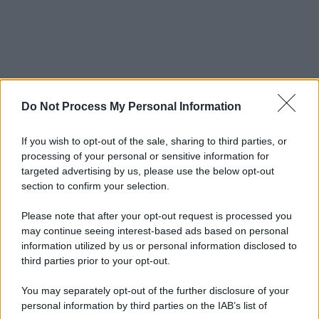
Do Not Process My Personal Information
If you wish to opt-out of the sale, sharing to third parties, or
processing of your personal or sensitive information for
targeted advertising by us, please use the below opt-out
section to confirm your selection.
Please note that after your opt-out request is processed you
may continue seeing interest-based ads based on personal
information utilized by us or personal information disclosed to
third parties prior to your opt-out.
You may separately opt-out of the further disclosure of your
personal information by third parties on the IAB’s list of