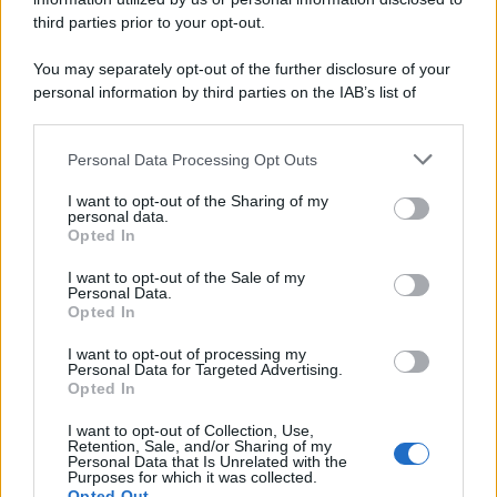
third parties prior to your opt-out.
You may separately opt-out of the further disclosure of your
personal information by third parties on the IAB’s list of
downstream participants.
Personal Data Processing Opt Outs
This information may also be disclosed by us to third parties
on the IAB’s List of Downstream Participants that may further
I want to opt-out of the Sharing of my
disclose it to other third parties.
personal data.
Opted In
Please note that this website/app uses one or more Google
services and may gather and store information including but
I want to opt-out of the Sale of my
Personal Data.
not limited to your visit or usage behaviour. You may click to
Opted In
grant or deny consent to Google and its third-party tags to
use your data for below specified purposes in below Google
I want to opt-out of processing my
consent section.
Personal Data for Targeted Advertising.
Opted In
I want to opt-out of Collection, Use,
Retention, Sale, and/or Sharing of my
Personal Data that Is Unrelated with the
Purposes for which it was collected.
Opted Out