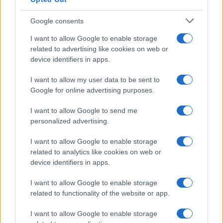
Google consents
I want to allow Google to enable storage
related to advertising like cookies on web or
device identifiers in apps.
I want to allow my user data to be sent to
Google for online advertising purposes.
I want to allow Google to send me
personalized advertising.
I want to allow Google to enable storage
related to analytics like cookies on web or
device identifiers in apps.
I want to allow Google to enable storage
related to functionality of the website or app.
I want to allow Google to enable storage