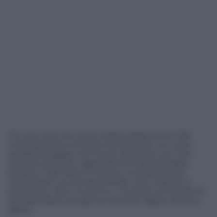
C’è una cosa che mi ha colpito degli scontri alla
manifestazione di Milano del 25 aprile, con quel
gruppo di ragazzi che hanno attaccato con une
violenza inaudita i rappresentanti della Brigata
Ebraica. Il Tg1 infatti è riuscito a rintracciare ed
intervistare uno dei denunciati, il più violento e
pericoloso. «Non mi pento…» ha detto al microfono
del giornalista che gli ha chiesto le ragioni del suo
gesto.