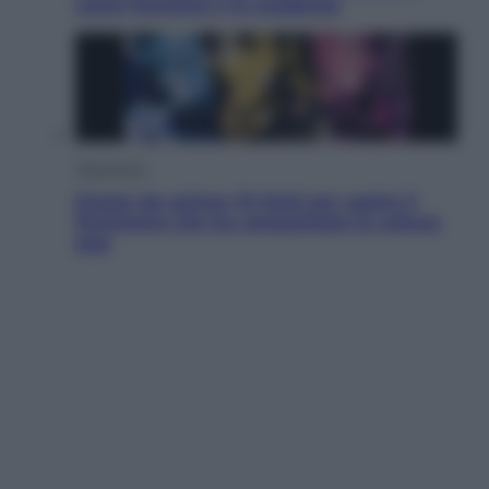
come funziona e le scadenze
Televisione
Estate da anime: 10 titoli per capire il
fenomeno che ha conquistato la cultura
pop