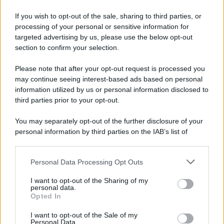
If you wish to opt-out of the sale, sharing to third parties, or
processing of your personal or sensitive information for
targeted advertising by us, please use the below opt-out
section to confirm your selection.
Please note that after your opt-out request is processed you
may continue seeing interest-based ads based on personal
information utilized by us or personal information disclosed to
third parties prior to your opt-out.
You may separately opt-out of the further disclosure of your
personal information by third parties on the IAB’s list of
downstream participants.
Personal Data Processing Opt Outs
This information may also be disclosed by us to third parties
on the IAB’s List of Downstream Participants that may further
I want to opt-out of the Sharing of my
disclose it to other third parties.
personal data.
Opted In
Please note that this website/app uses one or more Google
services and may gather and store information including but
I want to opt-out of the Sale of my
Personal Data.
not limited to your visit or usage behaviour. You may click to