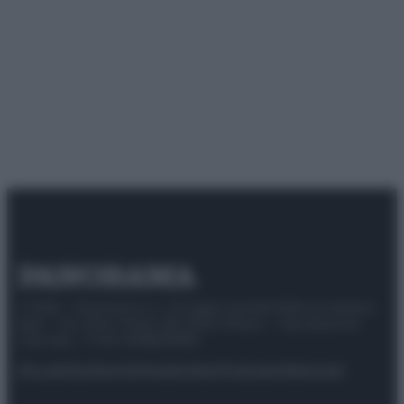
© 2025 – Panorama s.r.l. (Gruppo Società Editrice Italiana
spa) – Via Vittor Pisani 28, 20124 Milano – riproduzione
riservata – P.IVA 10518230965
Attualità
Lifestyle
Moda
Video
Podcast
Abbonati