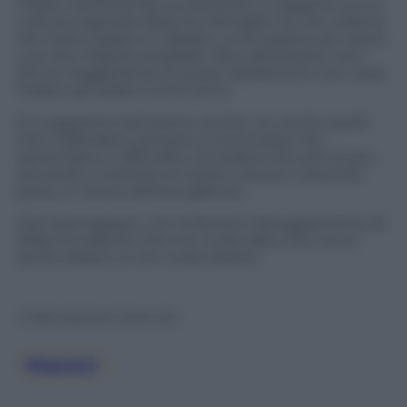
l’Italia, mantenendo ovviamente un legame con la
cultura originaria della loro famiglia ma che vedono
nel nostro paese un alleato, un’occasione per avere
una vita migliore possibile. Ma è altrettanto vero
che la maggioranza di questi adolescenti non veda
l’Italia e gli italiani come amici.
E lo sappiamo benissimo anche noi, anche quelli
che li difendono sempre e comunque che,
sentendosi in difficoltà, concedono di tutto di più,
arrivando a mettere la nostra cultura in secondo
piano, in nome dell’accoglienza.
Che quel ragazzo, con la faccia e l’atteggiamento di
sfida, è evidente che non vuole dato che non si
sente italiano e non vuole esserlo.
© Riproduzione Riservata
Migranti