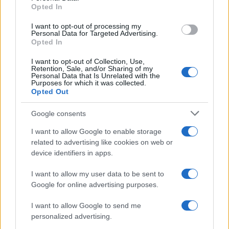
Opted In
grant or deny consent to Google and its third-party tags to
use your data for below specified purposes in below Google
I want to opt-out of processing my
consent section.
Personal Data for Targeted Advertising.
Opted In
I want to opt-out of Collection, Use,
Retention, Sale, and/or Sharing of my
Personal Data that Is Unrelated with the
Purposes for which it was collected.
Opted Out
Google consents
I want to allow Google to enable storage
related to advertising like cookies on web or
device identifiers in apps.
I want to allow my user data to be sent to
Google for online advertising purposes.
I want to allow Google to send me
personalized advertising.