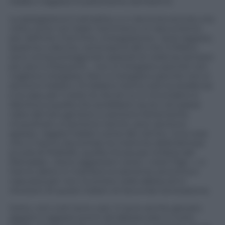
l’arabo il ragazzo lo parla bene, benissimo.
La spiegazione è semplice, e ci racconta ancora una
volta come non basti nemmeno un documento
per definire il termine «integrazione». Quel ragazzo,
assieme a decine, centinaia di altri che a Milano
sono ormai protagonisti episodi di violenza sempre
più duri e frequenti… non si integrano perché non
vogliono integrarsi. Non si integrano perché non si
sentono italiano. Di italiano hanno solo la residenza
e la casa, per il resto la vita di cui si circondano è
identica a quella che avrebbero avuto nel paese
natio dei loro genitori; si sentono fortemente
musulmani, si sentono nemici, anzi, sentono
spesso i ragazzi italiani come dei nemici. Una cosa
che ci hanno raccontato le mamme della famosa
scuola di Pioltello, quella chiusa per la festa del
Ramadan: «Sono aggressivi verso i nostri figli…» ci
hanno detto in maniera ovviamente anonima e
nascosta per non incorrere nella rabbia ed in
ritorsioni di questi Italiani di Seconda Generazione.
Certo, non tutti sono così. Ci sono anche giovani,
ragazzi e ragazze pronti ad abbracciare in tutto