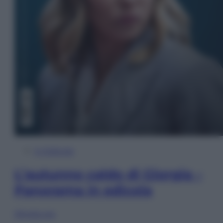
In Edicola
L’autunno caldo di Giorgia –
Panorama in edicola
Sfoglia ora