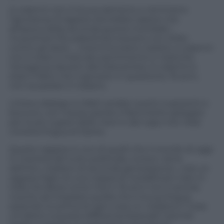
A colpirmi non è la sua opinione e nemmeno
l’ignoranza (il ragazzo dovrebbe sapere che
all’epoca della seconda guerra mondiale i
musulmani filo palestinesi stavano con Hitler
contro gli ebrei…, insomma erano nazisti); a colpirmi
non è stato il mancato pentimento e neanche
l’arroganza davanti alla telecamera. A colpirmi è
stato il fatto che il giovane in questione, 16 anni,
non sa parlare in italiano.
L’intero dialogo è infatti andato avanti a spizzichi e
bocconi, con mezze parole e frammette spiegate
per lo più a gesti delle meni e del capo che nella
corretta lingua di Dante.
Questo ragazzo è uno di quelli che il mondo di oggi
in maniera del tutto politically correct viene
definito «italiano di seconda generazione», cioè un
ragazzo figlio di una coppia di nordafricani nato in
Italia. Ed allora come mai in 16 anni non è ancora
riuscito ad imparare quella che è la sua lingua,
essendo lui prima di ogni cosa un «italiano»? Cosa
c’è dietro a questa differenza lessicale? perché