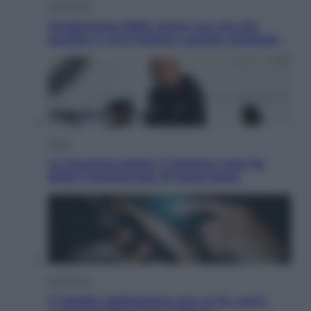
Economia
Vendemmia 2026, meno uva ma più
qualità: il vino italiano cambia strategia
Sport
La Juventus batte il Chelsea: cosa ha
detto l’amichevole di Hong Kong
Economia
IT Wallet obbligatorio per la Pa: cos’è,