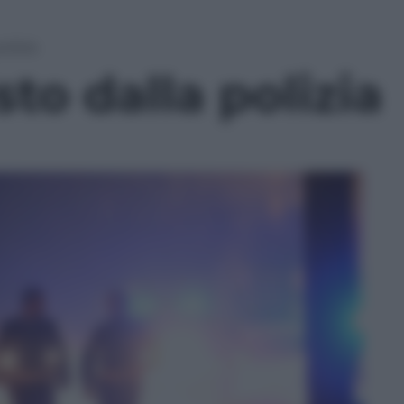
olizia
sto dalla polizia