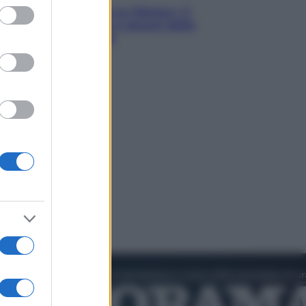
ed purposes
Le schegge riporta su Disney+ il
lato più seducente e oscuro della
moda anni Ottanta