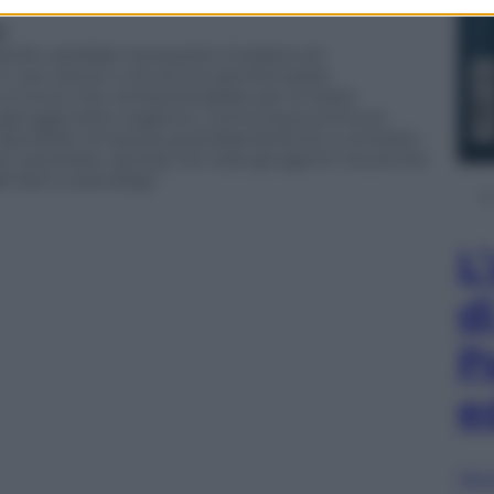
?
dulto sarebbe necessario rivedere ed
so carceri o strutture penitenziarie
 è ovvio che comporterebbe per lo Stato
o già oggi sotto organico. Comunque prima di
 ascoltare chi lavora quotidianamente a contatto
ture carcerarie. Quindi non solo gli agenti ma anche
el Sert e psicologi.”
L
d
P
e
Sfog