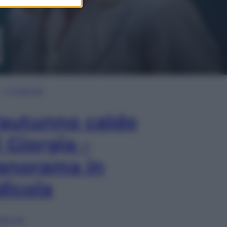
In Edicola
’autunno caldo
i Giorgia –
anorama in
dicola
lia ora