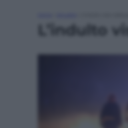
Home
»
Attualità
»
L’indulto visto dalla p
L’indulto vi