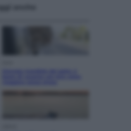
ggi anche
Viaggi
Giornata mondiale del gatto, è
boom di vacanze con loro: come
viaggiare senza stress
Lifestyle