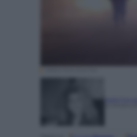
Stefano Porta Ansa Foto
Nadia Francal
22 Ottobre 2
Seguici su