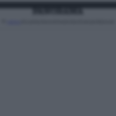
Attualità
Lifestyle
Moda
Video
Podcast
Abbonati
MENU