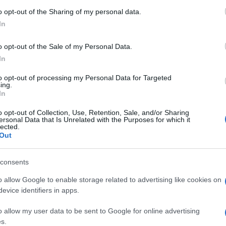
 to Google and its third-party tags to use your data for below specifi
o opt-out of the Sharing of my personal data.
ogle consent section.
In
oluzioni di comodo che riducono solamente la
l problema del sovraffollamento carcerario”
. In dodici
di rapine e furti è stato registrato proprio nel 2007,
o opt-out of the Sale of my Personal Data.
In
l’Interno, i furti sono stati
1 milione e 367.216
to opt-out of processing my Personal Data for Targeted
l dato è continuato ad aumentare lentamente negli
ing.
ativo alle rapine fino a superare nel 2006, i 50 mila
In
ivo all’ultimo indulto che sia rapine che furti
e rapine hanno superato i 51 mila casi, per
o opt-out of Collection, Use, Retention, Sale, and/or Sharing
ersonal Data that Is Unrelated with the Purposes for which it
00 mila casi
( 1.636.656). Poi i dati calano
lected.
no. Nel 2012, infatti, i furti sono stati 1.520.623 e
Out
iale per Genova del sindacato Autonomi di
consents
o poliziotti, che cosa pensano dei
 poliziotti che come lei lavorano per strada?
o allow Google to enable storage related to advertising like cookies on
modo ovvero scelte politiche e da campagna
evice identifiers in apps.
sui cittadini onesti i quali, con un eventuale
 la propria sicurezza. Questo non è il modo
o allow my user data to be sent to Google for online advertising
vraffollamento delle strutture carcerarie ma è un
s.
 per l’oggi”
.