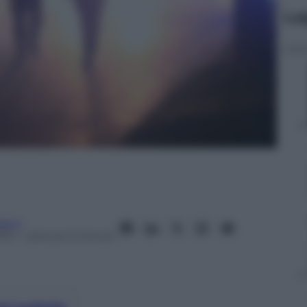
Le
acci
013
– Lettura: 3 minuti