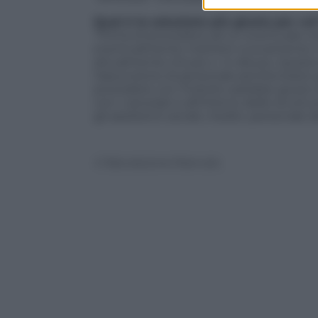
Qual è la soluzione più giusta per voi
“Prima di procedere ad un eventuale in
eventualmente mettere nuovamente in u
attualmente chiuse o in disuso. Questo
l’assunzione di personale penitenziari
procedere con l’indulto sarebbe giusto
con i carcerati e all’interno delle strut
gli assistenti sociali, medici, personale d
© Riproduzione Riservata