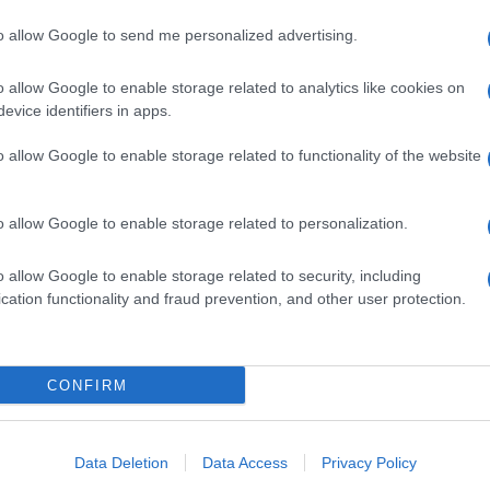
to allow Google to send me personalized advertising.
orremmo che lo Stato procedesse con un
 strutturato e attuato un percorso di recupero di
o allow Google to enable storage related to analytics like cookies on
e fosse seguito un percorso di reinserimento
evice identifiers in apps.
celle. Questo significa vanificare il lavoro di molti
glio la sicurezza delle persone”
o allow Google to enable storage related to functionality of the website
ia portano con sé come nel 1006 l’incremento dei
reinserimento questi soggetti sono destinati a
o allow Google to enable storage related to personalization.
 appena escono dal carcere. Dunque è fisiologico:
 persona e contro il patrimonio. In sostanza, furti e
o allow Google to enable storage related to security, including
ndulto non è auspicabile in questo periodo storico
cation functionality and fraud prevention, and other user protection.
ei reati per l’aggravarsi della crisi economica…”
a misura di detenzione domiciliare come
e l’indulto. Mettere i delinquenti ai domiciliari
CONFIRM
onale delle volanti, ovvero degli uomini in servizio
 che intervengono a seguito di segnalazioni al 112.
 in casa significherebbe un minore e più lento
Data Deletion
Data Access
Privacy Policy
 presenti sul territorio le quali sarebbero
 il rispetto della misura detentiva…”