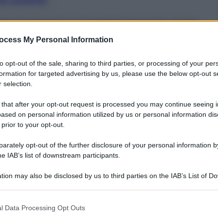
nti preferite
ntro la persona e il patrimonio sono quasi
responsabile Movimento poliziotti,
ocess My Personal Information
o di clemenza – senza nuovi
curezza
to opt-out of the sale, sharing to third parties, or processing of your per
formation for targeted advertising by us, please use the below opt-out s
 selection.
 that after your opt-out request is processed you may continue seeing i
ased on personal information utilized by us or personal information dis
 prior to your opt-out.
rately opt-out of the further disclosure of your personal information by
he IAB’s list of downstream participants.
tion may also be disclosed by us to third parties on the IAB’s List of 
 that may further disclose it to other third parties.
 that this website/app uses one or more Google services and may gath
l Data Processing Opt Outs
including but not limited to your visit or usage behaviour. You may click 