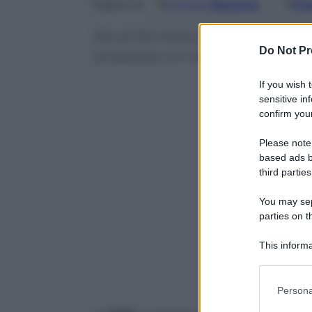
Google
Discover
Fo
Seguici su
Più di 30 milioni di persone si
Do Not Pr
(e battere un record)
If you wish 
sensitive in
confirm your
Please note
based ads b
third parties
You may sepa
parties on t
This informa
Participants
Please note
Persona
information 