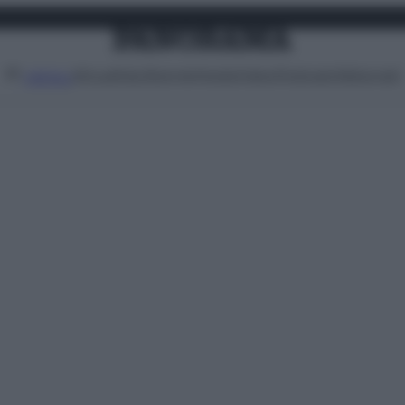
Attualità
Lifestyle
Moda
Video
Podcast
Abbonati
MENU