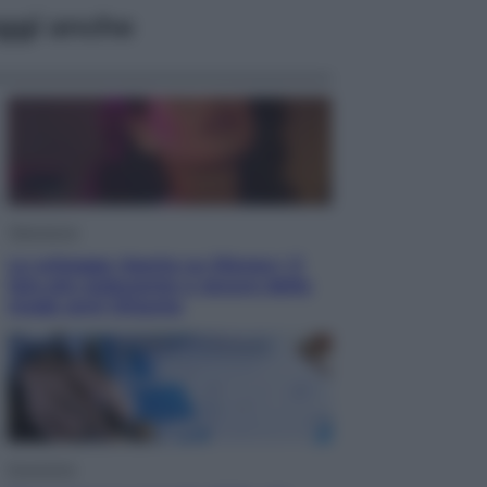
ggi anche
Televisione
Le schegge riporta su Disney+ il
lato più seducente e oscuro della
moda anni Ottanta
Economia