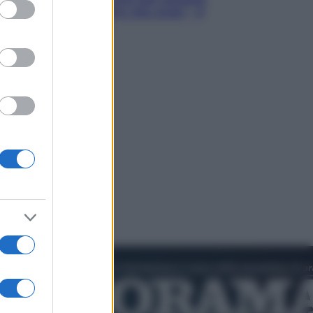
ed purposes
Hugh Jackman, altro che eroe! – Il
video in esclusiva