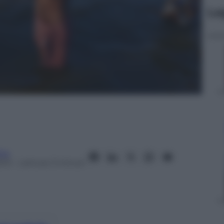
Le
ita
013
– Lettura: 3 minuti