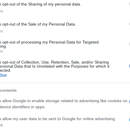
 uno dei momenti di
spiritualità
più significativi
 to Google and its third-party tags to use your data for below specifi
o opt-out of the Sharing of my personal data.
umbh Mela
, una festività tradizionale le cui origini
ogle consent section.
In
e prime tracce di abluzioni sacre di massa risalgono
o opt-out of the Sale of my Personal Data.
tato
dall’immersione nelle acque di un fiume
In
ologia locale. Secondo la tradizione, tutto nacque
vinità della teologia induista:
Indra
, signore dei
to opt-out of processing my Personal Data for Targeted
 e incarnazione di Shiva. Vedendolo passare sul
ing.
 Indra una
ghirlanda di fiori
, che quest’ultimo però
In
’elefante, incapace di comprendere il valore
olo.
o opt-out of Collection, Use, Retention, Sale, and/or Sharing
ersonal Data that Is Unrelated with the Purposes for which it
lected.
i Indra, Durvasa lo maledisse,
riducendo
Out
n cui si accompagnava, i Deva. Questi ultimi
Visnù,
i quali diedero loro precise indicazioni per
eano di
latte
, facendosi aiutare dai loro acerrimi
consents
iegando un
mestolo ricavato da una montagna
rpente
.
o allow Google to enable storage related to advertising like cookies on
evice identifiers in apps.
ti magici
, fra cui anche una coppa di una pozione
ta. Ashura e Deva si combatterono per dodici giorni,
o allow my user data to be sent to Google for online advertising
i comuni mortali. Al termine della battaglia, Visnù
ortò via. Ne caddero alcune
gocce
di prezioso
s.