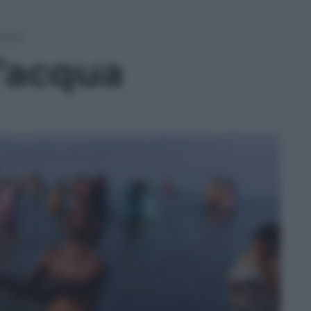
acqua
t’acqua