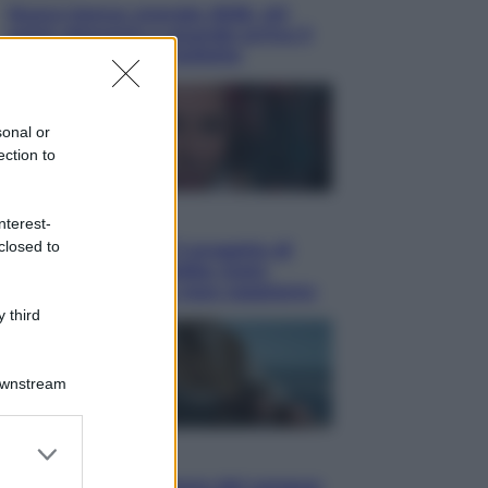
Nuovo bonus energia 2026, chi
potrà ottenerlo e quando arriva il
nuovo aiuto sulle bollette
sonal or
ection to
Televisione
nterest-
closed to
Squid Game USA, il progetto di
David Fincher sarebbe stato
accantonato. Ecco cosa sappiamo
 third
Downstream
er and store
Cinema
to grant or
Robin Hood – Il prezzo del sangue: