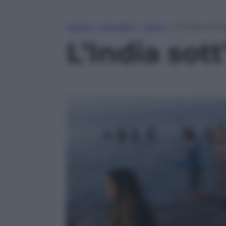
Home
»
Attualità
»
Esteri
»
L’India sott’
L’India sot