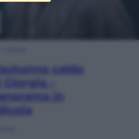
In Edicola
’autunno caldo
i Giorgia –
anorama in
dicola
lia ora