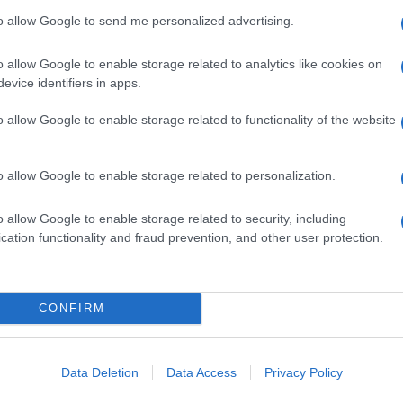
coli a venire si sarebbero svolte le celebrazioni del
to allow Google to send me personalized advertising.
rificazione viene effettuato ogni dodici anni e
o allow Google to enable storage related to analytics like cookies on
uiscono il
Gange e lo Yamuna
– punto nel quale gli
evice identifiers in apps.
acque del fiume mitologico
Sarasvati
, a sua volta
a della conoscenza.
o allow Google to enable storage related to functionality of the website
vergenza astrale che si verifica solamente ogni
144
attribuzione di
Maha
(grande). Il risultato è stata
corso 10 febbraio, in occasione di uno dei rituali che
o allow Google to enable storage related to personalization.
ti nelle acque e sulle rive dei due fiumi circa
he questo record, che non ha precedenti nella storia
ei rituali “speciali” programmati per oggi, lunedì
o allow Google to enable storage related to security, including
a, infatti, si chiuderanno i
cinquantacinque giorni
cation functionality and fraud prevention, and other user protection.
le quali decine e decine di milioni di persone si
presentato nella
fotografia di questa settimana
to sta avvenendo ora in India.
CONFIRM
Data Deletion
Data Access
Privacy Policy