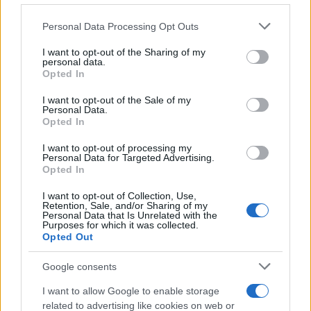
Personal Data Processing Opt Outs
This information may also be disclosed by us to third parties
on the IAB’s List of Downstream Participants that may further
I want to opt-out of the Sharing of my
disclose it to other third parties.
personal data.
Opted In
Please note that this website/app uses one or more Google
services and may gather and store information including but
I want to opt-out of the Sale of my
Personal Data.
not limited to your visit or usage behaviour. You may click to
Opted In
grant or deny consent to Google and its third-party tags to
use your data for below specified purposes in below Google
I want to opt-out of processing my
consent section.
Personal Data for Targeted Advertising.
Opted In
I want to opt-out of Collection, Use,
Retention, Sale, and/or Sharing of my
Personal Data that Is Unrelated with the
Purposes for which it was collected.
Opted Out
Google consents
I want to allow Google to enable storage
related to advertising like cookies on web or