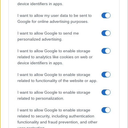
device identifiers in apps.
I want to allow my user data to be sent to
Google for online advertising purposes.
I want to allow Google to send me
personalized advertising.
I want to allow Google to enable storage
related to analytics like cookies on web or
device identifiers in apps.
I want to allow Google to enable storage
related to functionality of the website or app.
I want to allow Google to enable storage
related to personalization.
I want to allow Google to enable storage
related to security, including authentication
functionality and fraud prevention, and other