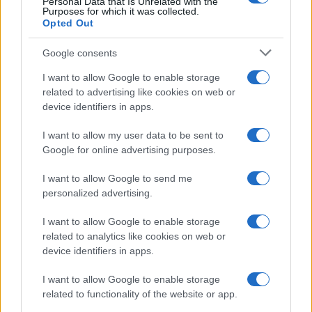
Personal Data that Is Unrelated with the
Purposes for which it was collected.
Opted Out
Google consents
I want to allow Google to enable storage
related to advertising like cookies on web or
device identifiers in apps.
I want to allow my user data to be sent to
Google for online advertising purposes.
I want to allow Google to send me
personalized advertising.
I want to allow Google to enable storage
related to analytics like cookies on web or
device identifiers in apps.
I want to allow Google to enable storage
related to functionality of the website or app.