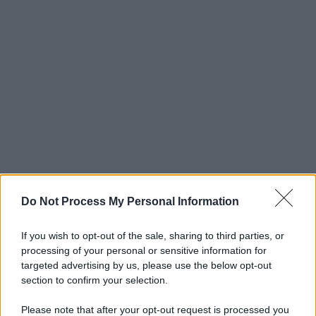
Do Not Process My Personal Information
If you wish to opt-out of the sale, sharing to third parties, or
processing of your personal or sensitive information for
targeted advertising by us, please use the below opt-out
section to confirm your selection.
Please note that after your opt-out request is processed you