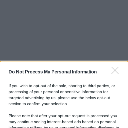
Do Not Process My Personal Information
If you wish to opt-out of the sale, sharing to third parties, or
processing of your personal or sensitive information for
targeted advertising by us, please use the below opt-out
section to confirm your selection.
Please note that after your opt-out request is processed you
may continue seeing interest-based ads based on personal
information utilized by us or personal information disclosed to