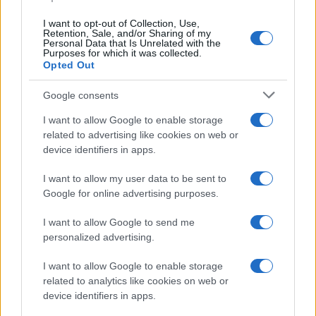
I want to opt-out of Collection, Use,
Retention, Sale, and/or Sharing of my
Personal Data that Is Unrelated with the
Purposes for which it was collected.
Opted Out
Google consents
I want to allow Google to enable storage
related to advertising like cookies on web or
device identifiers in apps.
I want to allow my user data to be sent to
Google for online advertising purposes.
I want to allow Google to send me
personalized advertising.
I want to allow Google to enable storage
related to analytics like cookies on web or
device identifiers in apps.