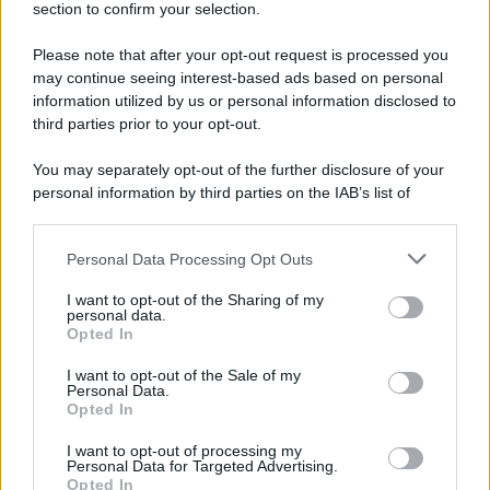
section to confirm your selection.
Please note that after your opt-out request is processed you
may continue seeing interest-based ads based on personal
information utilized by us or personal information disclosed to
third parties prior to your opt-out.
You may separately opt-out of the further disclosure of your
personal information by third parties on the IAB’s list of
downstream participants.
Personal Data Processing Opt Outs
This information may also be disclosed by us to third parties
on the IAB’s List of Downstream Participants that may further
I want to opt-out of the Sharing of my
disclose it to other third parties.
personal data.
Opted In
Please note that this website/app uses one or more Google
services and may gather and store information including but
I want to opt-out of the Sale of my
Personal Data.
not limited to your visit or usage behaviour. You may click to
Opted In
grant or deny consent to Google and its third-party tags to
use your data for below specified purposes in below Google
I want to opt-out of processing my
consent section.
Personal Data for Targeted Advertising.
Opted In