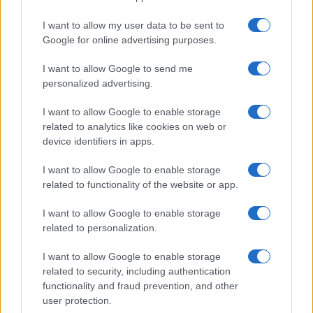
I want to allow my user data to be sent to
Google for online advertising purposes.
I want to allow Google to send me
personalized advertising.
I want to allow Google to enable storage
related to analytics like cookies on web or
device identifiers in apps.
I want to allow Google to enable storage
related to functionality of the website or app.
I want to allow Google to enable storage
related to personalization.
I want to allow Google to enable storage
related to security, including authentication
functionality and fraud prevention, and other
user protection.