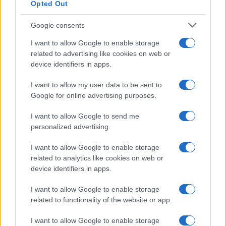
Opted Out
Google consents
I want to allow Google to enable storage
related to advertising like cookies on web or
device identifiers in apps.
I want to allow my user data to be sent to
Google for online advertising purposes.
I want to allow Google to send me
personalized advertising.
I want to allow Google to enable storage
related to analytics like cookies on web or
device identifiers in apps.
I want to allow Google to enable storage
related to functionality of the website or app.
I want to allow Google to enable storage