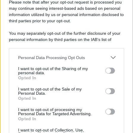
Please note that after your opt-out request is processed you
may continue seeing interest-based ads based on personal
information utilized by us or personal information disclosed to
third parties prior to your opt-out.
You may separately opt-out of the further disclosure of your
personal information by third parties on the IAB’s list of
downstream participants.
Personal Data Processing Opt Outs
This information may also be disclosed by us to third parties
on the IAB’s List of Downstream Participants that may further
I want to opt-out of the Sharing of my
disclose it to other third parties.
personal data.
Opted In
Please note that this website/app uses one or more Google
services and may gather and store information including but
I want to opt-out of the Sale of my
Personal Data.
not limited to your visit or usage behaviour. You may click to
Opted In
grant or deny consent to Google and its third-party tags to
use your data for below specified purposes in below Google
I want to opt-out of processing my
consent section.
Personal Data for Targeted Advertising.
Opted In
I want to opt-out of Collection, Use,