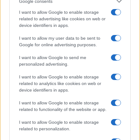
Google consents
I want to allow Google to enable storage
related to advertising like cookies on web or
device identifiers in apps.
I want to allow my user data to be sent to
Google for online advertising purposes.
I want to allow Google to send me
personalized advertising.
I want to allow Google to enable storage
related to analytics like cookies on web or
device identifiers in apps.
I want to allow Google to enable storage
related to functionality of the website or app.
I want to allow Google to enable storage
related to personalization.