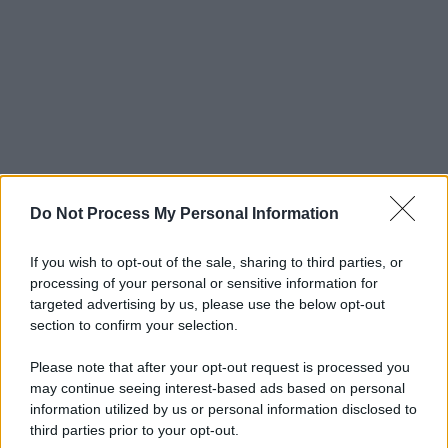
Do Not Process My Personal Information
If you wish to opt-out of the sale, sharing to third parties, or
processing of your personal or sensitive information for
targeted advertising by us, please use the below opt-out
section to confirm your selection.
Please note that after your opt-out request is processed you
may continue seeing interest-based ads based on personal
information utilized by us or personal information disclosed to
third parties prior to your opt-out.