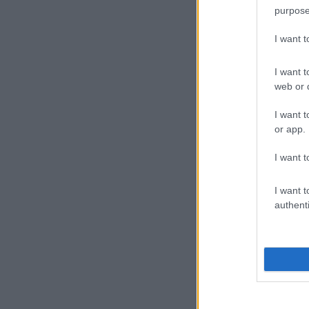
purpose
I want 
I want t
web or d
I want t
or app.
I want t
I want t
authenti