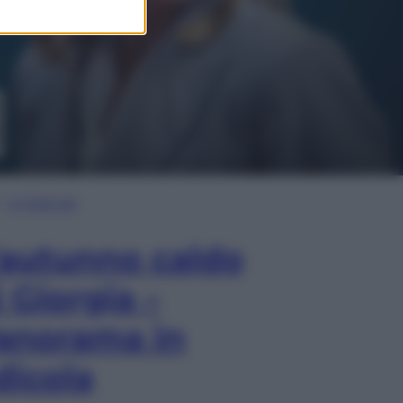
In Edicola
’autunno caldo
i Giorgia –
anorama in
dicola