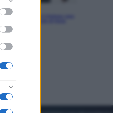
to grant or
ed purposes
Sport
La Juventus batte il Chelsea: cosa
ha detto l’amichevole di Hong
Kong