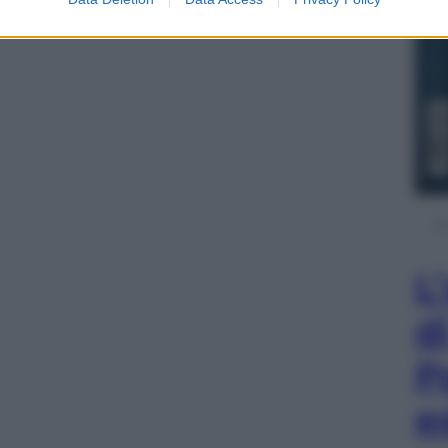
L
d
P
e