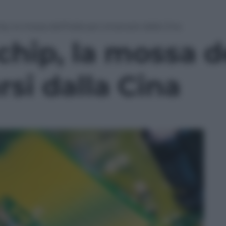
ip, la mossa dell’Italia per smarcarsi dalla Cina
chip, la mossa de
si dalla Cina