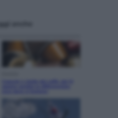
ggi anche
Economia
Capsule e cialde del caffè, dal 12
agosto cambia la differenziata:
ecco dove si buttano