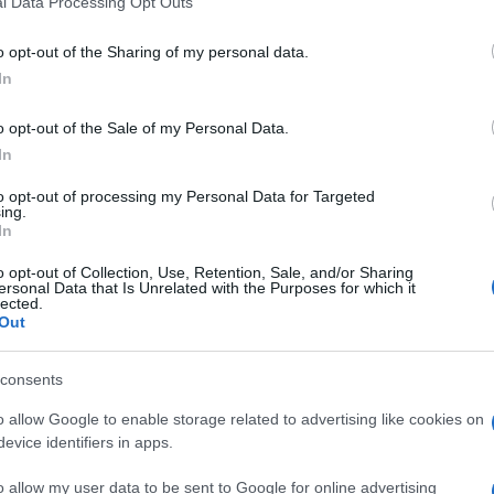
l Data Processing Opt Outs
including but not limited to your visit or usage behaviour. You may click 
 to Google and its third-party tags to use your data for below specifi
o opt-out of the Sharing of my personal data.
ogle consent section.
In
o opt-out of the Sale of my Personal Data.
In
ip”: sulla scorta del piano già approvato in Europa,
ivo di sganciarsi dalla Cina. Nei giorni scorsi, i
to opt-out of processing my Personal Data for Targeted
ps Act, il piano presentato dalla Commissione
ing.
oppiare la quota di mercato nei semiconduttori del
In
il 2030 con l’obiettivo di tagliare la dipendenza
Il programma dovrebbe mobilitare 43 miliardi di euro
o opt-out of Collection, Use, Retention, Sale, and/or Sharing
 3,3 miliardi di euro dal bilancio comunitario.
ersonal Data that Is Unrelated with the Purposes for which it
lected.
ffari
Out
consents
o allow Google to enable storage related to advertising like cookies on
evice identifiers in apps.
o allow my user data to be sent to Google for online advertising