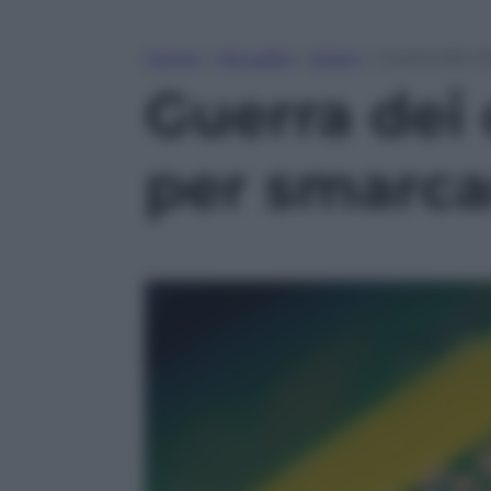
Home
»
Attualità
»
Esteri
»
Guerra dei ch
Guerra dei 
per smarcar