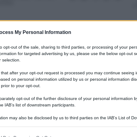
inuto
ocess My Personal Information
nti preferite
to opt-out of the sale, sharing to third parties, or processing of your per
formation for targeted advertising by us, please use the below opt-out s
ovato in Europa, arriva anche la mossa
 selection.
ciarsi dalla Cina
 that after your opt-out request is processed you may continue seeing i
ased on personal information utilized by us or personal information dis
 prior to your opt-out.
rately opt-out of the further disclosure of your personal information by
he IAB’s list of downstream participants.
tion may also be disclosed by us to third parties on the IAB’s List of 
 that may further disclose it to other third parties.
 that this website/app uses one or more Google services and may gath