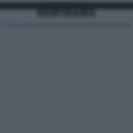
Attualità
Lifestyle
Moda
Video
Podcast
Abbonati
MENU