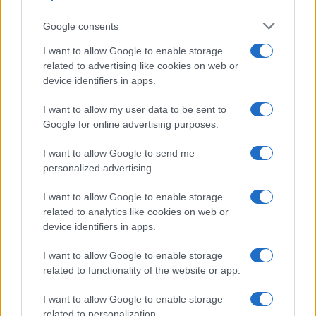
Google consents
I want to allow Google to enable storage
related to advertising like cookies on web or
device identifiers in apps.
I want to allow my user data to be sent to
Google for online advertising purposes.
I want to allow Google to send me
personalized advertising.
I want to allow Google to enable storage
related to analytics like cookies on web or
device identifiers in apps.
I want to allow Google to enable storage
related to functionality of the website or app.
I want to allow Google to enable storage
related to personalization.