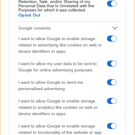
Retention, Sale, and/or Sharing of my
Personal Data that Is Unrelated with the
Purposes for which it was collected.
Opted Out
Google consents
I want to allow Google to enable storage
related to advertising like cookies on web or
device identifiers in apps.
I want to allow my user data to be sent to
Google for online advertising purposes.
I want to allow Google to send me
personalized advertising.
I want to allow Google to enable storage
related to analytics like cookies on web or
device identifiers in apps.
I want to allow Google to enable storage
related to functionality of the website or app.