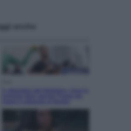
ggi anche
Esteri
Il «Mamdani del Michigan» vince le
primarie dem: perché Trump ora
sogna il colpaccio al Senato