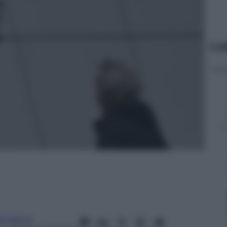
Le
anorama