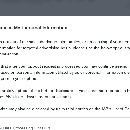
– Lettura: 1 minuto
ocess My Personal Information
nti preferite
to opt-out of the sale, sharing to third parties, or processing of your per
formation for targeted advertising by us, please use the below opt-out s
a Delfin potrebbe arrivare al 20% e
 selection.
della società triestina
 that after your opt-out request is processed you may continue seeing i
ased on personal information utilized by us or personal information dis
 prior to your opt-out.
rately opt-out of the further disclosure of your personal information by
he IAB’s list of downstream participants.
tion may also be disclosed by us to third parties on the IAB’s List of 
 that may further disclose it to other third parties.
 that this website/app uses one or more Google services and may gath
l Data Processing Opt Outs