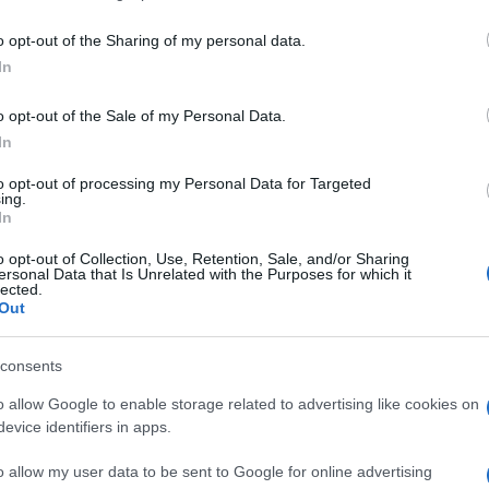
including but not limited to your visit or usage behaviour. You may click 
 to Google and its third-party tags to use your data for below specifi
o opt-out of the Sharing of my personal data.
ogle consent section.
In
o opt-out of the Sale of my Personal Data.
amiglia Del Vecchio, ha ottenuto l’autorizzazione da
In
 sulle assicurazioni, ad aumentare la propria
oltre il 10% fino al 20%. Secondo quanto riportato
to opt-out of processing my Personal Data for Targeted
ing.
la notizia in prima pagina col titolo “Assalto a
In
 controllo della società triestina. La richiesta era
17 aprile, poiché la Delfin possedeva già il 9,8%
o opt-out of Collection, Use, Retention, Sale, and/or Sharing
lontariamente” superato la soglia del 10% a causa
ersonal Data that Is Unrelated with the Purposes for which it
ato dalla compagnia.
lected.
Out
consents
o allow Google to enable storage related to advertising like cookies on
evice identifiers in apps.
o allow my user data to be sent to Google for online advertising