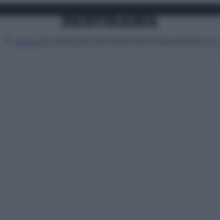
Attualità
Lifestyle
Moda
Video
Podcast
Abbonati
MENU