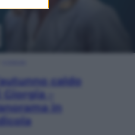
In Edicola
’autunno caldo
i Giorgia –
anorama in
dicola