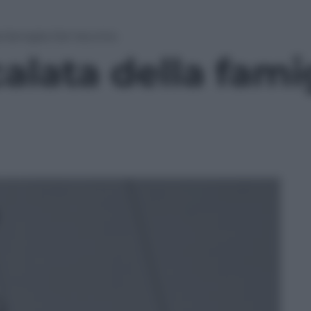
la famiglia Del Vecchio
calata della fami