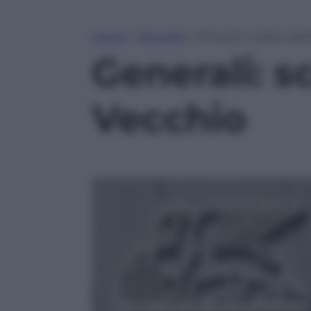
Home
»
Attualità
»
Generali: scalata del
Generali: s
Vecchio