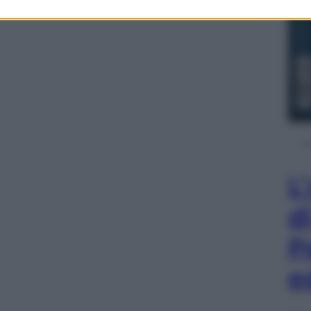
L
d
P
e