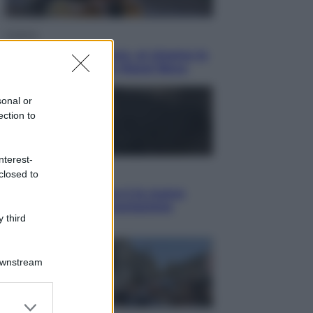
Cinema
Greta e le favole vere, al cinema la
fiaba ecologica con Raoul Bova
sonal or
ection to
nterest-
Cultura
closed to
Maddalena Bumma è la nuova
Presidente dell’Associazione
 third
ApritiCielo
Downstream
er and store