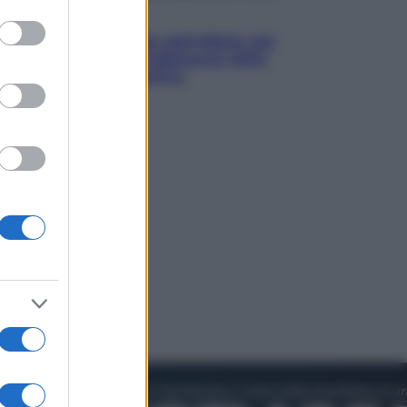
to grant or
Attualità
ed purposes
Papa Leone travolto dall’affetto dei
giovani ad Assisi: l’abbraccio della
folla fuori dalla Basilica