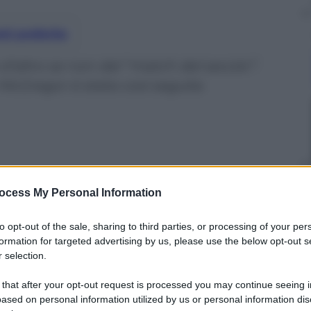
nti preferite
 d’altro se non del “match del secolo”:
McGregor è stata così seguita
ocess My Personal Information
to opt-out of the sale, sharing to third parties, or processing of your per
formation for targeted advertising by us, please use the below opt-out s
 selection.
 that after your opt-out request is processed you may continue seeing i
ased on personal information utilized by us or personal information dis