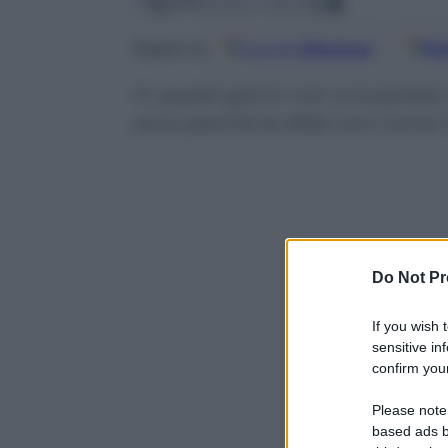
Google
Discover
Fo
Seguici su
In questi giorni non si è parlato
ecco perché la sfida con Conor 
Do Not Pr
If you wish 
sensitive in
confirm your
Please note
based ads b