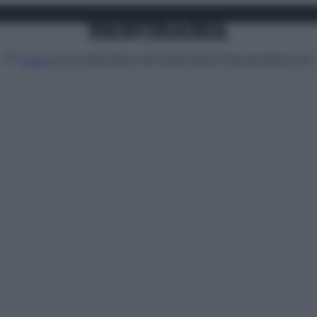
Attualità
Lifestyle
Moda
Video
Podcast
Abbonati
MENU