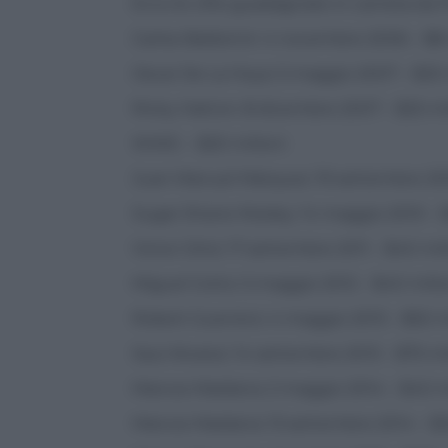
Ecco le cifre guadagnate in carriera da 
Carlos Baldomir: 4 novembre 2006 – $8 
Oscar De La Hoya: 5 maggio 2007 – $25 
Ricky Hatton: 8 dicembre 2007 – $25 mi
WWE: – $20 milioni
Juan Manuel Márquez: 19 settembre 200
Sugar Shane Mosley: 14 maggio 2010 – $
Victor Ortiz: 17 settembre 2011 – $40 mil
Miguel Cotto: 5 maggio 2012 – $40 milio
Robert Guerrero: 4 maggio 2013 – $50 m
Saul Alvarez: 14 settembre 2013 – $75 mi
Marcos Maidana: 2 maggio 2014 – $40 m
Marcos Maidana: 13 settembre 2014 – $3