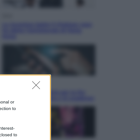
Sport
La Juventus batte il Chelsea: cosa
ha detto l’amichevole di Hong
Kong
Economia
IT Wallet obbligatorio per la Pa:
cos’è, come funziona e le scadenze
sonal or
ection to
nterest-
closed to