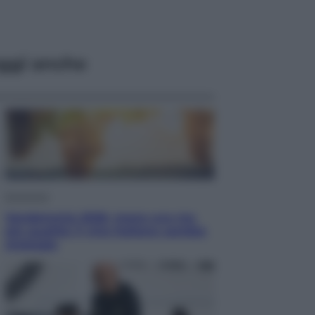
ggi anche
Economia
Vendemmia 2026, meno uva ma
più qualità: il vino italiano cambia
strategia