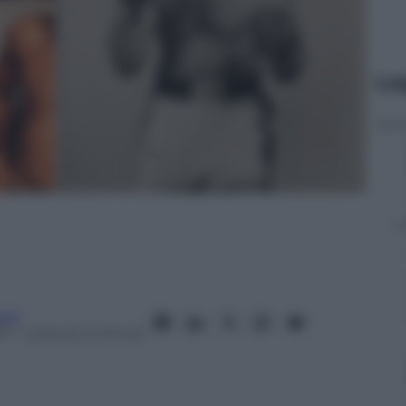
Le
anò
17
– Lettura: 3 minuti