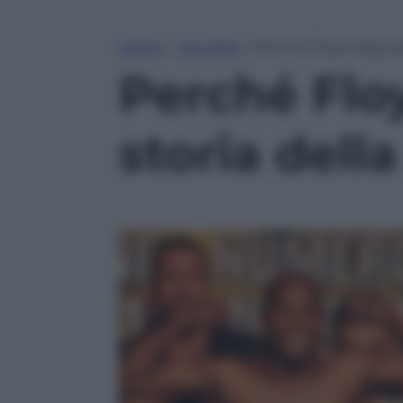
Home
»
Attualità
»
Perché Floyd Mayweat
Perché Flo
storia dell