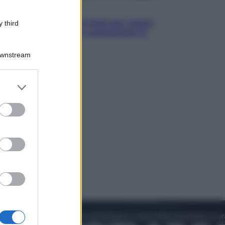
Televisione
Estate da anime: 10 titoli per capire
 third
il fenomeno che ha conquistato la
cultura pop
Downstream
er and store
to grant or
ed purposes