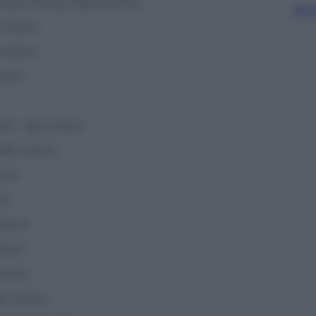
Floyd
Money
Mayweather:
Sfog
milioni
milioni
lioni
9 – $25 milioni
30 milioni
ioni
ni
ilioni
lioni
ilioni
2 milioni