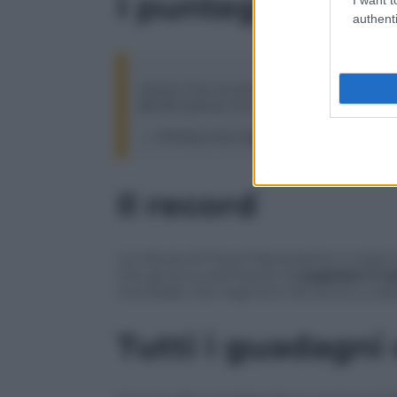
I punteggi dei gi
authenti
Here’s the scorecard for
#Mayweath
89-81 before the finish.
https://t.co/
— MMAjunkie (@MMAjunkie)
27 ago
Il record
La vittoria di Floyd Mayweather è stata l
che gli anno permesso di
superare il r
mondiale che negli anni 50 arrivò a colle
Tutti i guadagni