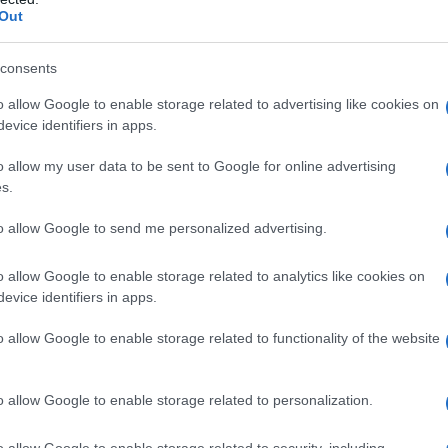
Out
consents
o allow Google to enable storage related to advertising like cookies on
evice identifiers in apps.
?v=gM1KwqcfiBw
o allow my user data to be sent to Google for online advertising
s.
to allow Google to send me personalized advertising.
e 2015 dopo l’incontro con l’americano André Berto.
o allow Google to enable storage related to analytics like cookies on
chigan ha però dimostrato di essere in
uno
evice identifiers in apps.
er ha condotto il match “cucinando” l’avversario
ti e precisi. McGregor, costretto a battersi in un
è stato limitato tecnicamente e non ha potuto far
o allow Google to enable storage related to functionality of the website
ico con il rivale. Al decimo round, quando la
er
ha messo a segno una scarica vincente
che
te pronosticato.
o allow Google to enable storage related to personalization.
o allow Google to enable storage related to security, including