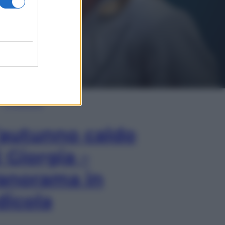
In Edicola
’autunno caldo
i Giorgia –
anorama in
dicola