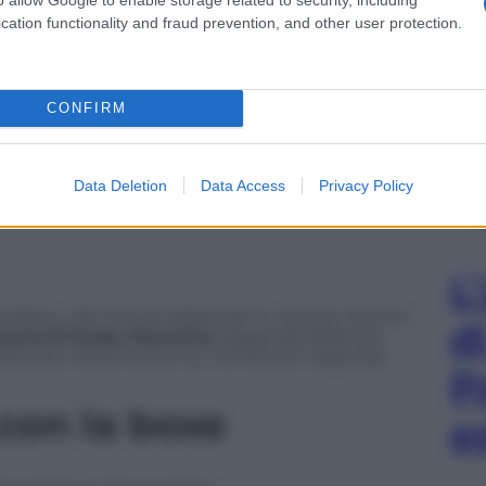
udici
cation functionality and fraud prevention, and other user protection.
erMcGregor
. Mayweather was up 87-83, 89-82,
CONFIRM
Uazx7xa1oX
pic.twitter.com/tvFDxGsWSk
sto 2017
Data Deletion
Data Access
Privacy Policy
L
a 50a su 50 incontri disputati in carriera. Numeri
d
ecord di Rocky Marciano
, leggenda della box
zionare 49 ko tecnici su 49 incontri disputati.
P
 con la boxe
e