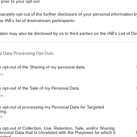
 prior to your opt-out.
nostico. Il pugile americano
Floyd Mayweather
rately opt-out of the further disclosure of your personal information by
regor
, stella delle arti marziali miste nell’UFC. Erano
he IAB’s list of downstream participants.
a di altra disciplina: l’ultima volta era toccato a
.
tion may also be disclosed by us to third parties on the IAB’s List of 
 that may further disclose it to other third parties.
riprese prima di cadere per ko tecnico sotto i colpi
ni fa e tornato per scrivere una pagina indelebile
 that this website/app uses one or more Google services and may gath
 Boy Floyd
raggiunge infatti le
50 vittorie su 50
l Data Processing Opt Outs
including but not limited to your visit or usage behaviour. You may click 
iuscirci nella storia della boxe.
 to Google and its third-party tags to use your data for below specifi
o opt-out of the Sharing of my personal data.
ogle consent section.
In
o opt-out of the Sale of my Personal Data.
In
to opt-out of processing my Personal Data for Targeted
ing.
In
o opt-out of Collection, Use, Retention, Sale, and/or Sharing
ersonal Data that Is Unrelated with the Purposes for which it
lected.