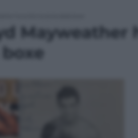
her ha scritto la storia della boxe
yd Mayweather ha
a boxe