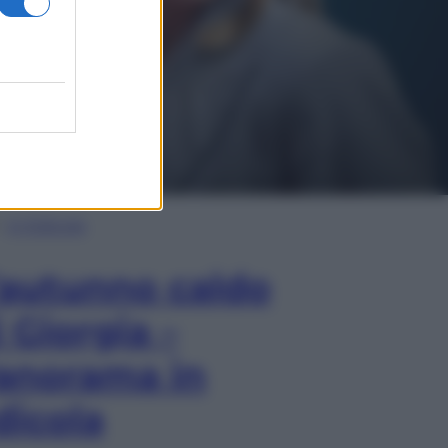
In Edicola
’autunno caldo
i Giorgia –
anorama in
dicola