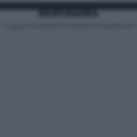
Attualità
Lifestyle
Moda
Video
Podcast
Abbonati
MENU