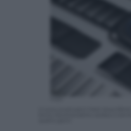
Fitbit
Il nuovo smartwatch Fitbit Versa (199 €) 
forma. Monitora battito cardiaco e attivi
quattro giorni.