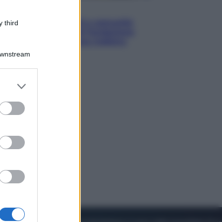
Economia
Territori vulnerabili e comunità
 third
fragili: l’impegno di Fondazione
CDP per non lasciare indietro
nessuno
Downstream
er and store
to grant or
ed purposes