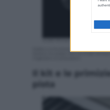
authenti
Under Armour
Grazie a un’evoluta tecnologia di ammort
terreno, le scarpe Hovr di Under Armour 
migliorano le prestazioni.
Il kit e le primiz
pista