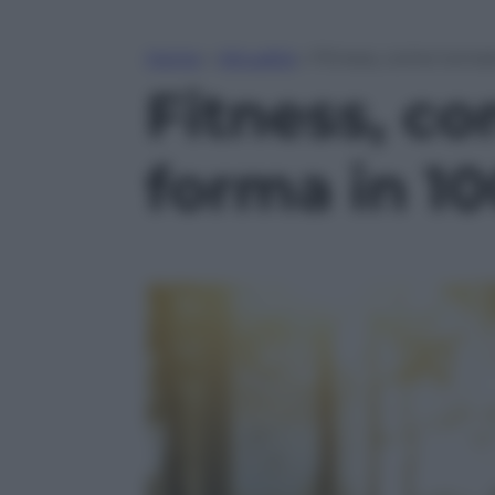
Home
»
Attualità
»
Fitness, come tornar
Fitness, co
forma in 10