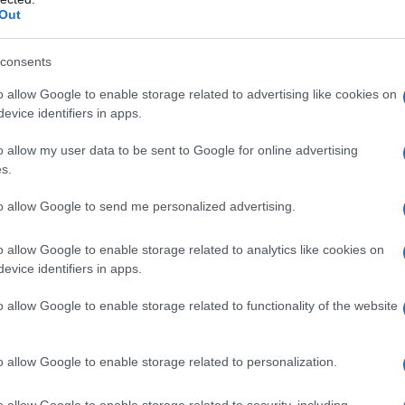
zero di bonus. Già: l’estate, il tempo di valigie e
Out
te in piscina con addosso millimetri di tessuto, non
Abbastanza per una
remise en forme
credibile,
consents
o allow Google to enable storage related to advertising like cookies on
ie per rimettersi in
evice identifiers in apps.
o allow my user data to be sent to Google for online advertising
s.
to allow Google to send me personalized advertising.
o allow Google to enable storage related to analytics like cookies on
evice identifiers in apps.
o allow Google to enable storage related to functionality of the website
o allow Google to enable storage related to personalization.
o allow Google to enable storage related to security, including