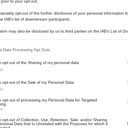
 prior to your opt-out.
rately opt-out of the further disclosure of your personal information by
he IAB’s list of downstream participants.
tion may also be disclosed by us to third parties on the IAB’s List of 
 that may further disclose it to other third parties.
 that this website/app uses one or more Google services and may gath
l Data Processing Opt Outs
including but not limited to your visit or usage behaviour. You may click 
 to Google and its third-party tags to use your data for below specifi
o opt-out of the Sharing of my personal data.
ogle consent section.
In
o opt-out of the Sale of my Personal Data.
In
to opt-out of processing my Personal Data for Targeted
ing.
In
rni di castigo prima delle vacanze, a imbottirsi di
e crampi e flessioni, pur di superare con decenza
la
o opt-out of Collection, Use, Retention, Sale, and/or Sharing
ersonal Data that Is Unrelated with the Purposes for which it
 c’è l’antidoto alla missione impossibile, alla dieta
lected.