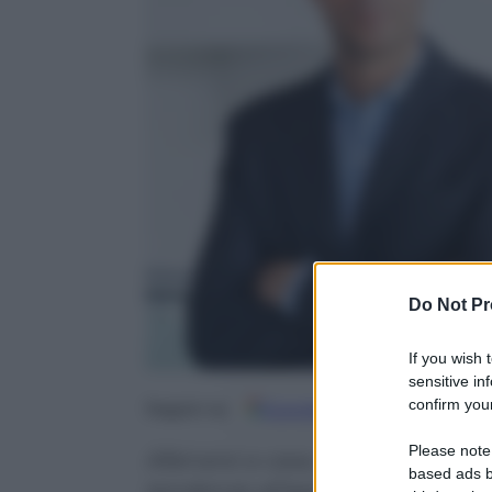
Do Not Pr
If you wish 
sensitive in
confirm your
Google
Discover
Fo
Seguici su
Please note
Allenarsi a casa, con quello che 
based ads b
tendenze all’aperto e in palestr