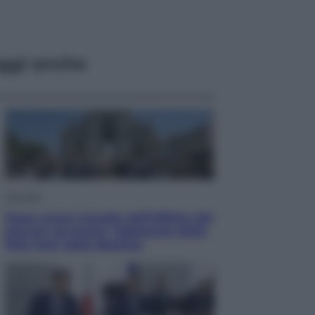
ggi anche
Attualità
Papa Leone travolto dall’affetto dei
giovani ad Assisi: l’abbraccio della
folla fuori dalla Basilica