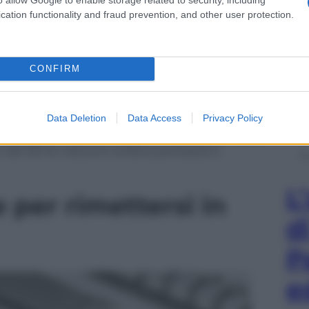
cation functionality and fraud prevention, and other user protection.
CONFIRM
Data Deletion
Data Access
Privacy Policy
izzazione in grado di assorbire gli impatti con il
(da 130 €) riducono la fatica percepita e
L
ie per rimettersi in
d
P
e