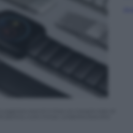
Sfog
suggerisce esercizi in linea con il proprio stato di
tà sportiva, nuoto incluso. La batteria dura oltre