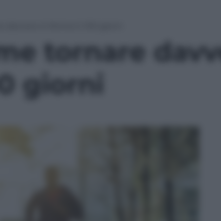
e davvero in forma in 100 giorni
me tornare davv
0 giorni