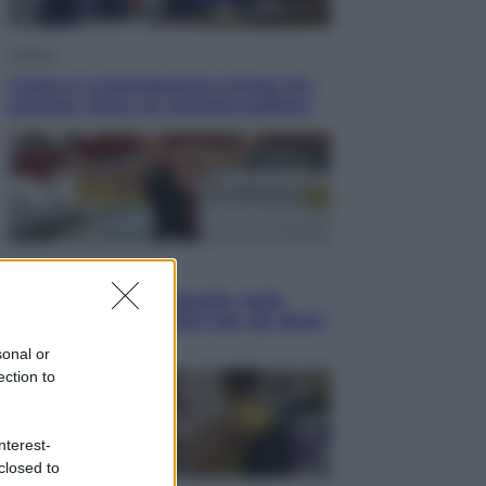
Politica
Conte in Commissione Covid: l’ex
premier tiene un comizio politico
Sport
Europei di nuoto: gasolio nella
Senna Vietato tuffarsi per gli atleti
azzurri
sonal or
ection to
nterest-
closed to