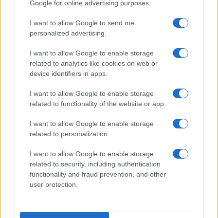
Google for online advertising purposes.
I want to allow Google to send me
personalized advertising.
I want to allow Google to enable storage
related to analytics like cookies on web or
device identifiers in apps.
I want to allow Google to enable storage
related to functionality of the website or app.
I want to allow Google to enable storage
related to personalization.
I want to allow Google to enable storage
related to security, including authentication
functionality and fraud prevention, and other
user protection.