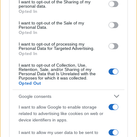
I want to opt-out of the Sharing of my
disclose it to other third parties.
personal data.
Opted In
Please note that this website/app uses one or more Google
services and may gather and store information including but
I want to opt-out of the Sale of my
Personal Data.
not limited to your visit or usage behaviour. You may click to
Opted In
grant or deny consent to Google and its third-party tags to
use your data for below specified purposes in below Google
I want to opt-out of processing my
consent section.
Personal Data for Targeted Advertising.
Opted In
I want to opt-out of Collection, Use,
Retention, Sale, and/or Sharing of my
Personal Data that Is Unrelated with the
Purposes for which it was collected.
Opted Out
Google consents
I want to allow Google to enable storage
related to advertising like cookies on web or
device identifiers in apps.
I want to allow my user data to be sent to