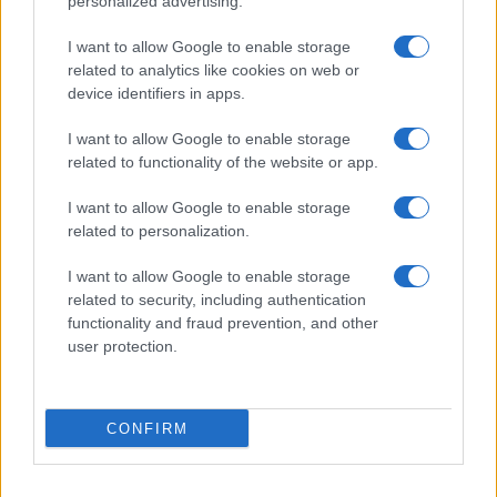
personalized advertising.
I want to allow Google to enable storage
related to analytics like cookies on web or
device identifiers in apps.
I want to allow Google to enable storage
related to functionality of the website or app.
I want to allow Google to enable storage
related to personalization.
I want to allow Google to enable storage
related to security, including authentication
functionality and fraud prevention, and other
user protection.
CONFIRM