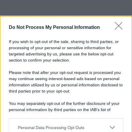
Do Not Process My Personal Information
If you wish to opt-out of the sale, sharing to third parties, or
processing of your personal or sensitive information for
targeted advertising by us, please use the below opt-out
section to confirm your selection.
Please note that after your opt-out request is processed you
may continue seeing interest-based ads based on personal
information utilized by us or personal information disclosed to
third parties prior to your opt-out.
You may separately opt-out of the further disclosure of your
personal information by third parties on the IAB’s list of
downstream participants.
Personal Data Processing Opt Outs
This information may also be disclosed by us to third parties