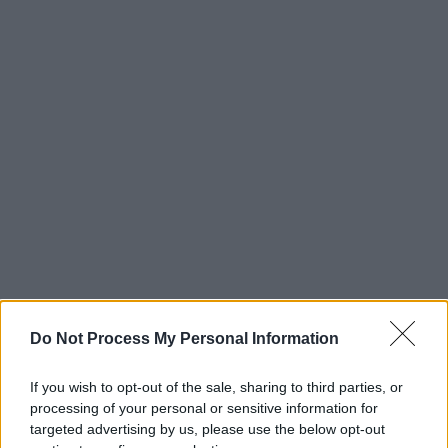
Do Not Process My Personal Information
If you wish to opt-out of the sale, sharing to third parties, or
processing of your personal or sensitive information for
targeted advertising by us, please use the below opt-out