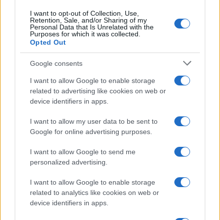
I want to opt-out of Collection, Use,
Retention, Sale, and/or Sharing of my
Personal Data that Is Unrelated with the
Purposes for which it was collected.
Opted Out
Google consents
I want to allow Google to enable storage
related to advertising like cookies on web or
device identifiers in apps.
I want to allow my user data to be sent to
Google for online advertising purposes.
I want to allow Google to send me
personalized advertising.
I want to allow Google to enable storage
related to analytics like cookies on web or
device identifiers in apps.