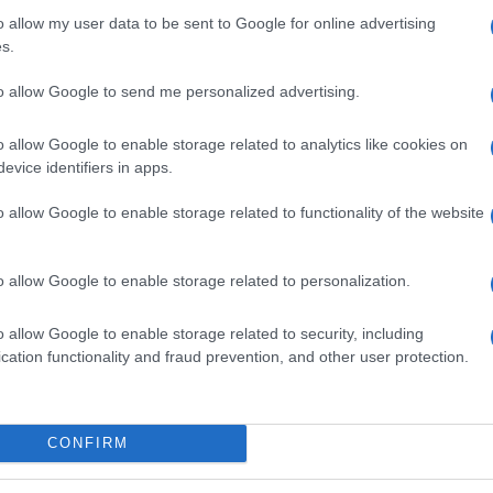
o allow my user data to be sent to Google for online advertising
abile record per il più breve mandato da Primo
s.
 un’intervista rilasciata al canale France 2 che la
zionale» è contraria al suo scioglimento e alla
to allow Google to send me personalized advertising.
zioni, assicurando che pertanto
vi sono le
cron nomini un nuovo capo del governo nelle
e non oltre la sera di venerdì 10 ottobre.
o allow Google to enable storage related to analytics like cookies on
evice identifiers in apps.
,
vi sono «partiti politici che sono
 un bilancio comune
e partiti di opposizione che
o allow Google to enable storage related to functionality of the website
a stanno ponendo delle condizioni. Credo che una
ecornu, questo «non è il momento» per la Francia di
o allow Google to enable storage related to personalization.
ncio da approvare
o allow Google to enable storage related to security, including
cation functionality and fraud prevention, and other user protection.
perdura da diversi mesi all’interno dell’Assemblea
i centristi (inclusi quelli di centrodestra e
vata la legge di bilancio
prima di un eventuale
CONFIRM
it di spesa proiettato al 5,4% (ben oltre il 3%