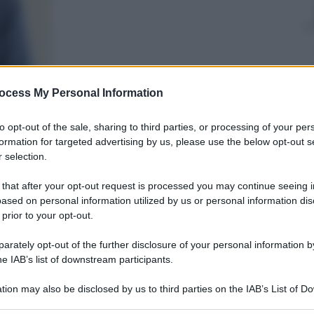
ocess My Personal Information
nti preferite
to opt-out of the sale, sharing to third parties, or processing of your per
ebbe nominare il nuovo Primo ministro,
formation for targeted advertising by us, please use the below opt-out s
a legge di bilancio entro dicembre.
 selection.
el Presidente di non ridare la parola agli
 that after your opt-out request is processed you may continue seeing i
ased on personal information utilized by us or personal information dis
 prior to your opt-out.
rately opt-out of the further disclosure of your personal information by
he IAB’s list of downstream participants.
tion may also be disclosed by us to third parties on the IAB’s List of 
 that may further disclose it to other third parties.