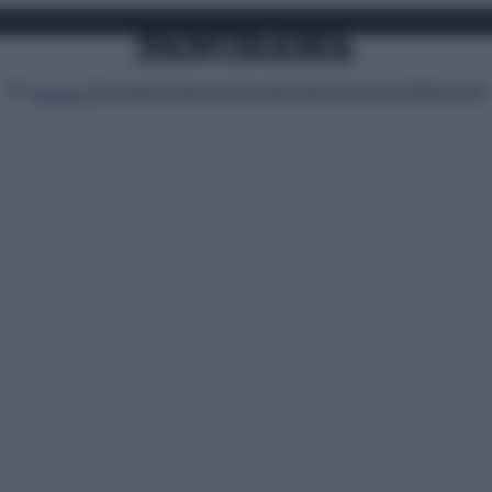
Attualità
Lifestyle
Moda
Video
Podcast
Abbonati
MENU