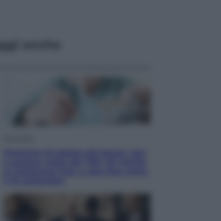
ggi anche
Economia
Pensione di agosto più bassa, non
è sempre colpa del 730: chi rischia
la trattenuta Inps e cosa fare entro
il 15 settembre