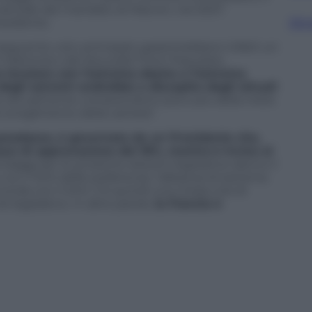
aturale del mandato di Macron, nel 2027.
Sfog
esidente.
seguente voto anticipato garantirebbero infatti un
ational e del Nouvelle Front Populaire,
 lavorare con l’estrema destra o l’estrema
egli estremi andrebbe a discapito degli attuali
he attualmente comprendono poco più della metà
llo scioglimento della camera”.
aradosso, è governata da un Presidente che,
asso di approvazione del 18%, mentre
è inviso al
ondaggi per le prossime elezioni legislative danno il
n il 34% delle preferenze, l’alleanza di estrema
onda con il 24%. C’è quindi una chiara crisi di
 legislativo. In altre parole,
la Francia è