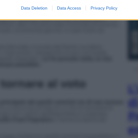
aggiunto che lunedì prossimo verrà presentata una
Data Deletion
Data Access
Privacy Policy
e sono venuti a trovarmi hanno detto che non
ere un bilancio entro la fine di dicembre»
, «ho
rfetto, dato che sono stato nominato di recente,
nedì», avvertendo già che «ci sarà molto da
videnziale, invocata dal Partito socialista
n i macroniani, «bisognerà trovare una strada
ppello disperato: «
Le ho provate tutte, la mia
ncora possibile
».
 tornare al voto
L
d
incipale dei partiti centristi sia di non tornare
nu, e ancor più di Macron, è che la necessità di
P
inga tutti i partiti dell’Assemblea a cooperare,
elle Front Populaire
e l’estrema destra del
e
egge di bilancio i partiti centristi troverebbero il