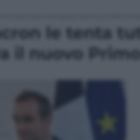
ron le tenta tutte: entro domani sera il nuovo Primo mini
cron le tenta tut
a il nuovo Primo