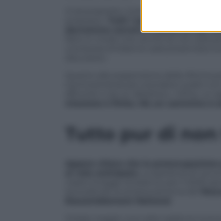
A tal proposito, il premier uscente ha 
proposta: «
Tutti i partiti politici ch
dovremmo correre il rischio di non av
fatto in modo che, anche se non sarà pe
una bozza di bilancio sarà presentata lu
discutere».
Quanto alla sospensione della riforma pre
(centrosinistra) per scendere a patti co
affinché ci sia un dibattito». Infine, un a
missione è finita. Ma un cammino è a
Tutto pur di non
Appare chiaro che la preoccupazione pr
al voto anticipato
. La speranza di Lecor
varare la legge di bilancio per il 2026 sp
escludendo la sinistra estrema del
Nouv
Rassemblement National
.
Chissà, magari una volta varata la nuova l