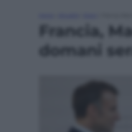
Home
»
Attualità
»
Esteri
»
Francia, Mac
Francia, Ma
domani ser