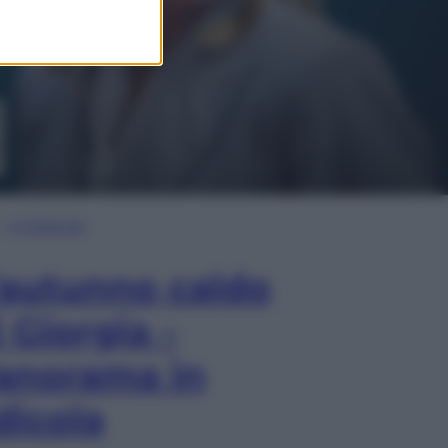
In Edicola
’autunno caldo
i Giorgia –
anorama in
dicola