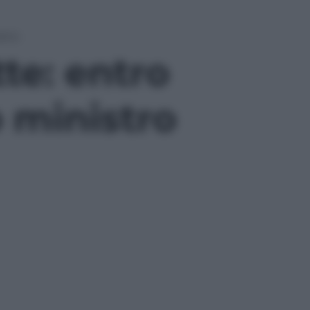
stro
te: entro
 ministro