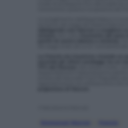
modo di proseguire fino alla scadenza n
Certamente questa è la speranza del Pr
Lo scioglimento dell’Assemblea e il con
aumento dei seggi del Rassemblement N
obbligando così Macron a scegliere se
sinistra
. Non solo,
l’aumento del peso d
partiti di centro (destra e sinistra)
, c
dei seggi totali, da cui la “contrarietà a
La Francia sta insomma vivendo un p
secondo gli ultimi sondaggi, ha un t
77% dei francesi
. Allo stesso modo, i s
Rassemblement National primo partito co
sinistra del Nouvelle Front Populaire sec
rappresentanza, sia nell’esecutivo che nel
prigioniera di Macron
.
© Riproduzione Riservata
Emmanuel Macron
, 
Francia