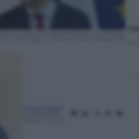
Le
cron (L) speaks with France’s Minister of Armed Forces
eech to army leaders on the eve of the annual Bastille Day
Simone Mesisca
9 Ottobre 2025
–
Lettura: 4 minuti