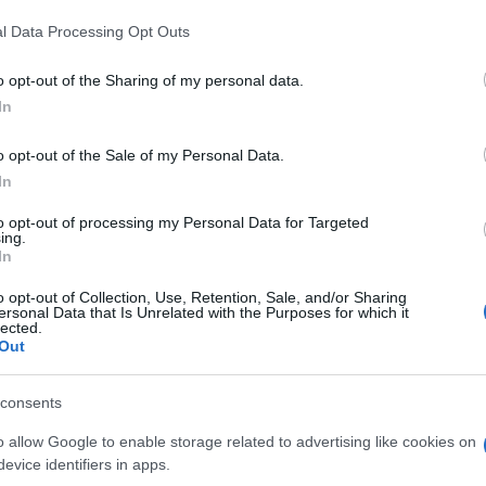
 that this website/app uses one or more Google services and may gath
l Data Processing Opt Outs
including but not limited to your visit or usage behaviour. You may click 
 to Google and its third-party tags to use your data for below specifi
o opt-out of the Sharing of my personal data.
ogle consent section.
In
o opt-out of the Sale of my Personal Data.
In
ente francese
Emmanuel Macron
pur di non ridare
to opt-out of processing my Personal Data for Targeted
l termine delle 48 ore concesse al dimissionario
ing.
In
re una maggioranza, quest’ultimo ha riferito al
dei deputati è contraria allo scioglimento»
o opt-out of Collection, Use, Retention, Sale, and/or Sharing
to riportato da Le Figaro esisterebbe quindi
ersonal Data that Is Unrelated with the Purposes for which it
ssibile percorso per l’adozione di un bilancio
lected.
Out
 il nuovo Primo
consents
o allow Google to enable storage related to advertising like cookies on
evice identifiers in apps.