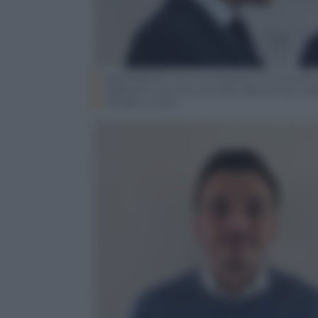
epa12236293 French President Emmanuel Ma
Sebastien Lecornu (R) after delivering a sp
Parade, at the l