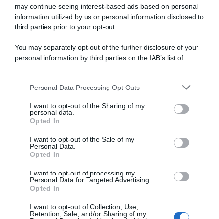
may continue seeing interest-based ads based on personal
information utilized by us or personal information disclosed to
third parties prior to your opt-out.
You may separately opt-out of the further disclosure of your
personal information by third parties on the IAB’s list of
downstream participants.
Personal Data Processing Opt Outs
This information may also be disclosed by us to third parties
on the IAB’s List of Downstream Participants that may further
I want to opt-out of the Sharing of my
disclose it to other third parties.
personal data.
Opted In
Please note that this website/app uses one or more Google
services and may gather and store information including but
I want to opt-out of the Sale of my
Personal Data.
not limited to your visit or usage behaviour. You may click to
Opted In
grant or deny consent to Google and its third-party tags to
use your data for below specified purposes in below Google
I want to opt-out of processing my
consent section.
Personal Data for Targeted Advertising.
Opted In
I want to opt-out of Collection, Use,
Retention, Sale, and/or Sharing of my