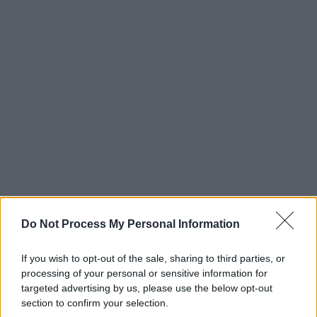
Do Not Process My Personal Information
If you wish to opt-out of the sale, sharing to third parties, or
processing of your personal or sensitive information for
targeted advertising by us, please use the below opt-out
section to confirm your selection.