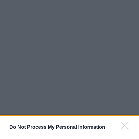
Do Not Process My Personal Information